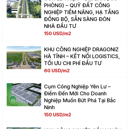
PHÒNG) – QUỸ ĐẤT CÔNG
NGHIỆP TIỀM NĂNG, HẠ TẦNG
ĐỒNG BỘ, SẴN SÀNG ĐÓN
NHÀ ĐẦU TƯ
150 USD/m2
KHU CÔNG NGHIỆP DRAGONIZ
HÀ TĨNH – KẾT NỐI LOGISTICS,
TỐI ƯU CHI PHÍ ĐẦU TƯ
60 USD/m2
Cụm Công Nghiệp Yên Lư –
Điểm Đến Mới Cho Doanh
Nghiệp Muốn Bứt Phá Tại Bắc
Ninh
150 USD/m2