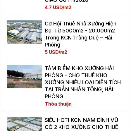
4.7 USD/m2
Cơ Hội Thuê Nhà Xưởng Hiện
Đại Từ 5000m2 - 20.000m2
Trong KCN Tràng Duệ – Hải
Phòng
5 USD/m2
TÂM ĐIỂM KHO XƯỞNG HẢI
PHÒNG - CHO THUÊ KHO
XƯỞNG NHIỀU LOẠI DIỆN TÍCH
TẠI TRẦN NHÂN TÔNG, HẢI
PHÒNG
Thỏa thuận
SIÊU HOT! KCN NAM ĐÌNH VŨ
CÓ 2 KHO XƯỞNG CHO THUÊ