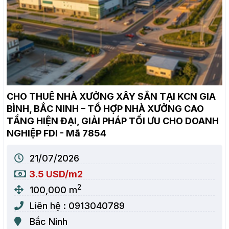
CHO THUÊ NHÀ XƯỞNG XÂY SẴN TẠI KCN GIA
BÌNH, BẮC NINH – TỔ HỢP NHÀ XƯỞNG CAO
TẦNG HIỆN ĐẠI, GIẢI PHÁP TỐI ƯU CHO DOANH
NGHIỆP FDI - Mã 7854
21/07/2026
3.5 USD/m2
2
100,000 m
Liên hệ : 0913040789
Bắc Ninh