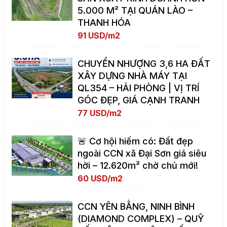
5.000 M² TẠI QUÁN LÀO –
THANH HÓA
91 USD/m2
CHUYỂN NHƯỢNG 3,6 HA ĐẤT
XÂY DỰNG NHÀ MÁY TẠI
QL354 – HẢI PHÒNG | VỊ TRÍ
GÓC ĐẸP, GIÁ CẠNH TRANH
77 USD/m2
🚨 Cơ hội hiếm có: Đất đẹp
ngoài CCN xã Đại Sơn giá siêu
hời – 12.620m² chờ chủ mới!
60 USD/m2
CCN YÊN BẰNG, NINH BÌNH
(DIAMOND COMPLEX) – QUỸ