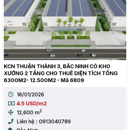
KCN THUẬN THÀNH 3, BẮC NINH CÓ KHO
XƯỞNG 2 TẦNG CHO THUÊ DIỆN TÍCH TỔNG
6300M2- 12.500M2 - Mã 6809
16/01/2026
4.5 USD/m2
2
12,600 m
Liên hệ : 0913040789