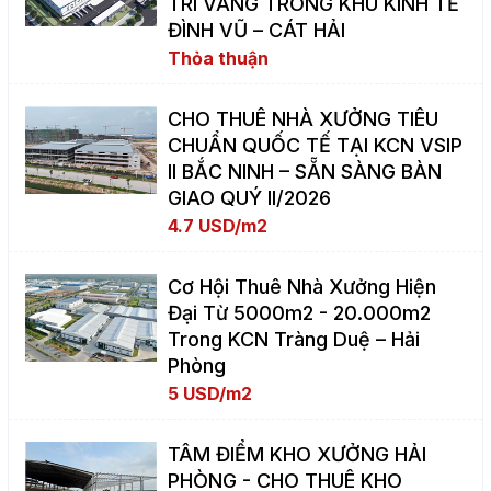
TRÍ VÀNG TRONG KHU KINH TẾ
ĐÌNH VŨ – CÁT HẢI
Thỏa thuận
CHO THUÊ NHÀ XƯỞNG TIÊU
CHUẨN QUỐC TẾ TẠI KCN VSIP
II BẮC NINH – SẴN SÀNG BÀN
GIAO QUÝ II/2026
4.7 USD/m2
Cơ Hội Thuê Nhà Xưởng Hiện
Đại Từ 5000m2 - 20.000m2
Trong KCN Tràng Duệ – Hải
Phòng
5 USD/m2
TÂM ĐIỂM KHO XƯỞNG HẢI
PHÒNG - CHO THUÊ KHO