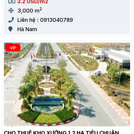
3.2 USD/m2
2
3,000 m
Liên hệ : 0913040789
Hà Nam
CHO THUÊ KHO XƯỞNG 1,2 HA TIÊU CHUẨN