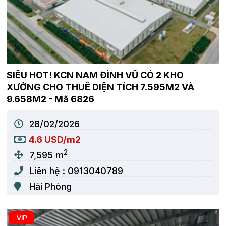
SIÊU HOT! KCN NAM ĐÌNH VŨ CÓ 2 KHO
XƯỞNG CHO THUÊ DIỆN TÍCH 7.595M2 VÀ
9.658M2 - Mã 6826
28/02/2026
4.6 USD/m2
2
7,595 m
Liên hệ : 0913040789
Hải Phòng