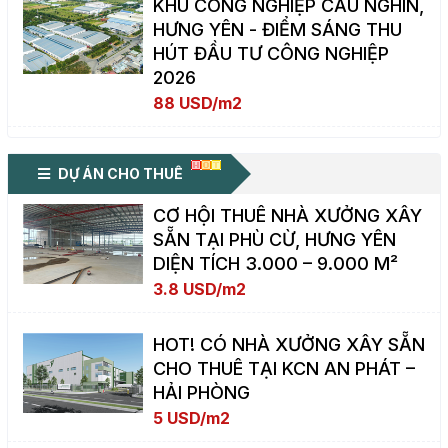
KHU CÔNG NGHIỆP CẦU NGHÌN,
HƯNG YÊN - ĐIỂM SÁNG THU
HÚT ĐẦU TƯ CÔNG NGHIỆP
2026
88 USD/m2
DỰ ÁN CHO THUÊ
CƠ HỘI THUÊ NHÀ XƯỞNG XÂY
SẴN TẠI PHÙ CỪ, HƯNG YÊN
DIỆN TÍCH 3.000 – 9.000 M²
3.8 USD/m2
HOT! CÓ NHÀ XƯỞNG XÂY SẴN
CHO THUÊ TẠI KCN AN PHÁT –
HẢI PHÒNG
5 USD/m2