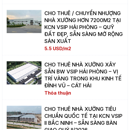
CHO THUÊ / CHUYỂN NHƯỢNG
NHÀ XƯỞNG HƠN 7200M2 TẠI
KCN VSIP HẢI PHÒNG – QUỸ
ĐẤT ĐẸP, SẴN SÀNG MỞ RỘNG
SẢN XUẤT
5.5 USD/m2
CHO THUÊ NHÀ XƯỞNG XÂY
SẴN BW VSIP HẢI PHÒNG – VỊ
TRÍ VÀNG TRONG KHU KINH TẾ
ĐÌNH VŨ – CÁT HẢI
Thỏa thuận
CHO THUÊ NHÀ XƯỞNG TIÊU
CHUẨN QUỐC TẾ TẠI KCN VSIP
II BẮC NINH – SẴN SÀNG BÀN
GIAO QUÝ II/2026