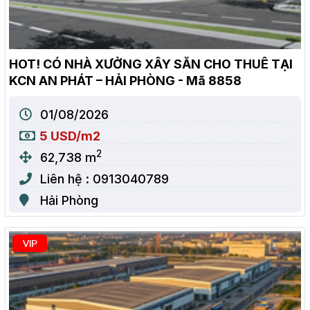
HOT! CÓ NHÀ XƯỞNG XÂY SẴN CHO THUÊ TẠI
KCN AN PHÁT – HẢI PHÒNG - Mã 8858
01/08/2026
5 USD/m2
2
62,738 m
Liên hệ : 0913040789
Hải Phòng