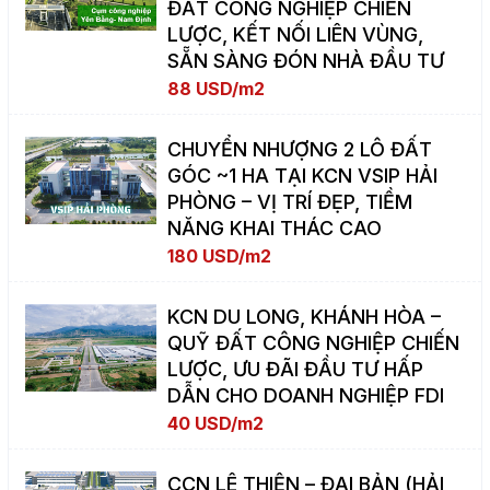
ĐẤT CÔNG NGHIỆP CHIẾN
LƯỢC, KẾT NỐI LIÊN VÙNG,
SẴN SÀNG ĐÓN NHÀ ĐẦU TƯ
88 USD/m2
CHUYỂN NHƯỢNG 2 LÔ ĐẤT
GÓC ~1 HA TẠI KCN VSIP HẢI
PHÒNG – VỊ TRÍ ĐẸP, TIỀM
NĂNG KHAI THÁC CAO
180 USD/m2
KCN DU LONG, KHÁNH HÒA –
QUỸ ĐẤT CÔNG NGHIỆP CHIẾN
LƯỢC, ƯU ĐÃI ĐẦU TƯ HẤP
DẪN CHO DOANH NGHIỆP FDI
40 USD/m2
CCN LÊ THIỆN – ĐẠI BẢN (HẢI