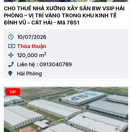
CHO THUÊ NHÀ XƯỞNG XÂY SẴN BW VSIP HẢI
PHÒNG – VỊ TRÍ VÀNG TRONG KHU KINH TẾ
ĐÌNH VŨ – CÁT HẢI - Mã 7851
10/07/2026
Thỏa thuận
2
120,000 m
Liên hệ : 0913040789
Hải Phòng