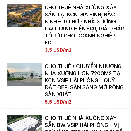
CHO THUÊ NHÀ XƯỞNG XÂY
SẴN TẠI KCN GIA BÌNH, BẮC
NINH – TỔ HỢP NHÀ XƯỞNG
CAO TẦNG HIỆN ĐẠI, GIẢI PHÁP
TỐI ƯU CHO DOANH NGHIỆP
FDI
3.5 USD/m2
CHO THUÊ / CHUYỂN NHƯỢNG
NHÀ XƯỞNG HƠN 7200M2 TẠI
KCN VSIP HẢI PHÒNG – QUỸ
ĐẤT ĐẸP, SẴN SÀNG MỞ RỘNG
SẢN XUẤT
5.5 USD/m2
CHO THUÊ NHÀ XƯỞNG XÂY
SẴN BW VSIP HẢI PHÒNG – VỊ