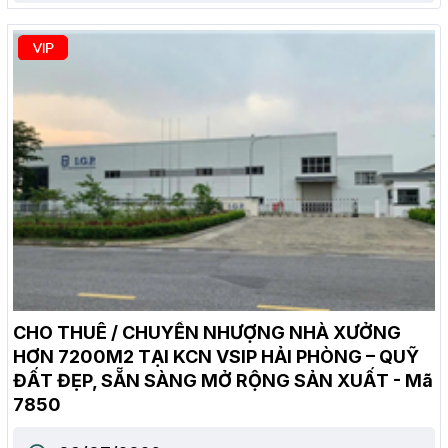
CHO THUÊ / CHUYỂN NHƯỢNG NHÀ XƯỞNG
HƠN 7200M2 TẠI KCN VSIP HẢI PHÒNG – QUỸ
ĐẤT ĐẸP, SẴN SÀNG MỞ RỘNG SẢN XUẤT - Mã
7850