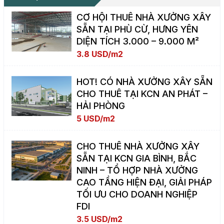
CƠ HỘI THUÊ NHÀ XƯỞNG XÂY
SẴN TẠI PHÙ CỪ, HƯNG YÊN
DIỆN TÍCH 3.000 – 9.000 M²
3.8 USD/m2
HOT! CÓ NHÀ XƯỞNG XÂY SẴN
CHO THUÊ TẠI KCN AN PHÁT –
HẢI PHÒNG
5 USD/m2
CHO THUÊ NHÀ XƯỞNG XÂY
SẴN TẠI KCN GIA BÌNH, BẮC
NINH – TỔ HỢP NHÀ XƯỞNG
CAO TẦNG HIỆN ĐẠI, GIẢI PHÁP
TỐI ƯU CHO DOANH NGHIỆP
FDI
3.5 USD/m2