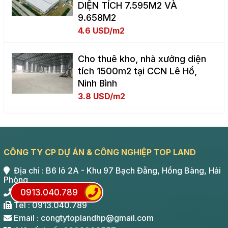
DIỆN TÍCH 7.595M2 VÀ
9.658M2
4.6 USD/m2
Cho thuê kho, nhà xưởng diện
tích 1500m2 tại CCN Lê Hồ,
Ninh Bình
3.8 USD/m2
CÔNG TY CP DỰ ÁN & CÔNG NGHIỆP TOP LAND
Địa chỉ : B6 lô 2A - Khu 97 Bạch Đằng, Hồng Bàng, Hải
Phòng
Hotline : 0913.040.789
0913.040.789
Tel : 0913.040.789
Email : congtytoplandhp@gmail.com