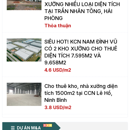
XƯỞNG NHIỀU LOẠI DIỆN TÍCH
TẠI TRẦN NHÂN TÔNG, HẢI
PHÒNG
Thỏa thuận
SIÊU HOT! KCN NAM ĐÌNH VŨ
CÓ 2 KHO XƯỞNG CHO THUÊ
DIỆN TÍCH 7.595M2 VÀ
9.658M2
4.6 USD/m2
Cho thuê kho, nhà xưởng diện
tích 1500m2 tại CCN Lê Hồ,
Ninh Bình
3.8 USD/m2
DỰ ÁN M&A