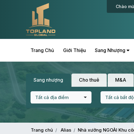
Chào mừ
Trang Chủ
Giới Thiệu
Sang Nhượng
Sang nhượng
Cho thuê
M&A
Tất cả địa điểm
Tất cả bất đ
Trang chủ
Alias
Nhà xưởng NGOÀI Khu cô