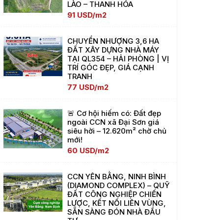
LÀO – THANH HÓA
91 USD/m2
CHUYỂN NHƯỢNG 3,6 HA
ĐẤT XÂY DỰNG NHÀ MÁY
TẠI QL354 – HẢI PHÒNG | VỊ
TRÍ GÓC ĐẸP, GIÁ CẠNH
TRANH
77 USD/m2
🚨 Cơ hội hiếm có: Đất đẹp
ngoài CCN xã Đại Sơn giá
siêu hời – 12.620m² chờ chủ
mới!
60 USD/m2
CCN YÊN BẰNG, NINH BÌNH
(DIAMOND COMPLEX) – QUỸ
ĐẤT CÔNG NGHIỆP CHIẾN
LƯỢC, KẾT NỐI LIÊN VÙNG,
SẴN SÀNG ĐÓN NHÀ ĐẦU