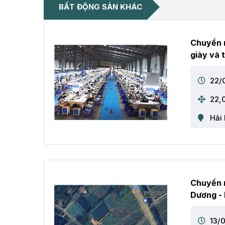
BẤT ĐỘNG SẢN KHÁC
Chuyển 
giày và 
22/
22,
Hải
Chuyển n
Dương -
13/