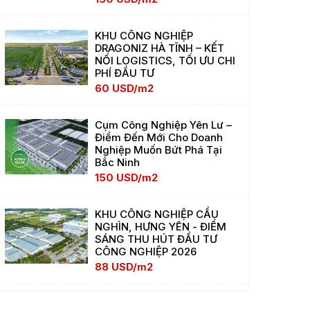
KHU CÔNG NGHIỆP
DRAGONIZ HÀ TĨNH – KẾT
NỐI LOGISTICS, TỐI ƯU CHI
PHÍ ĐẦU TƯ
60 USD/m2
Cụm Công Nghiệp Yên Lư –
Điểm Đến Mới Cho Doanh
Nghiệp Muốn Bứt Phá Tại
Bắc Ninh
150 USD/m2
KHU CÔNG NGHIỆP CẦU
NGHÌN, HƯNG YÊN - ĐIỂM
SÁNG THU HÚT ĐẦU TƯ
CÔNG NGHIỆP 2026
88 USD/m2