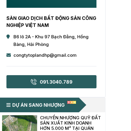
SÀN GIAO DỊCH BẤT ĐỘNG SẢN CÔNG
NGHIỆP VIỆT NAM
B6 lô 2A - Khu 97 Bạch Đằng, Hồng
Bàng, Hải Phòng
congtytoplandhp@gmail.com
091.3040.789
DỰ ÁN SANG NHƯỢNG
CHUYỂN NHƯỢNG QUỸ ĐẤT
SẢN XUẤT KINH DOANH
HƠN 5.000 M² TẠI QUÁN