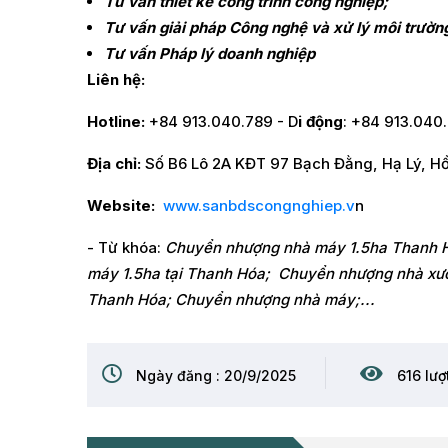
Tư vấn thiết kế công trình công nghiệp;
Tư vấn giải pháp Công nghệ và xử lý môi trườn
Tư vấn Pháp lý doanh nghiệp
Liên hệ:
Hotline:
+84 913.040.789 - D
i động
: +84 913.040
Địa chỉ:
Số B6 Lô 2A KĐT 97 Bạch Đằng, Hạ Lý, H
Website:
www.sanbdscongnghiep.v
n
- Từ khóa:
Chuyển nhượng nhà máy 1.5ha Thanh Hó
máy 1.5ha tại Thanh Hóa; Chuyển nhượng nhà xưở
Thanh Hóa; Chuyển nhượng nhà máy;...
Ngày đăng : 20/9/2025
616 lượ