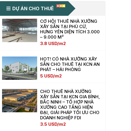
DỰ ÁN CHO THUÊ
CƠ HỘI THUÊ NHÀ XƯỞNG
XÂY SẴN TẠI PHÙ CỪ,
HƯNG YÊN DIỆN TÍCH 3.000
– 9.000 M²
3.8 USD/m2
HOT! CÓ NHÀ XƯỞNG XÂY
SẴN CHO THUÊ TẠI KCN AN
PHÁT – HẢI PHÒNG
5 USD/m2
CHO THUÊ NHÀ XƯỞNG
XÂY SẴN TẠI KCN GIA BÌNH,
BẮC NINH – TỔ HỢP NHÀ
XƯỞNG CAO TẦNG HIỆN
ĐẠI, GIẢI PHÁP TỐI ƯU CHO
DOANH NGHIỆP FDI
3.5 USD/m2