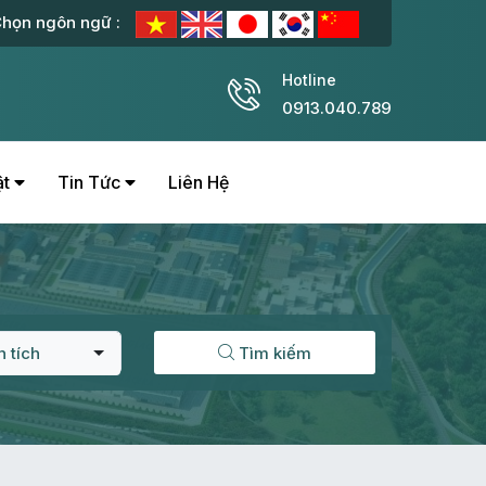
họn ngôn ngữ :
Hotline
0913.040.789
ật
Tin Tức
Liên Hệ
n tích
Tìm kiếm