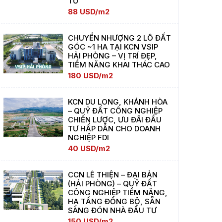
TƯ
88 USD/m2
CHUYỂN NHƯỢNG 2 LÔ ĐẤT
GÓC ~1 HA TẠI KCN VSIP
HẢI PHÒNG – VỊ TRÍ ĐẸP,
TIỀM NĂNG KHAI THÁC CAO
180 USD/m2
KCN DU LONG, KHÁNH HÒA
– QUỸ ĐẤT CÔNG NGHIỆP
CHIẾN LƯỢC, ƯU ĐÃI ĐẦU
TƯ HẤP DẪN CHO DOANH
NGHIỆP FDI
40 USD/m2
CCN LÊ THIỆN – ĐẠI BẢN
(HẢI PHÒNG) – QUỸ ĐẤT
CÔNG NGHIỆP TIỀM NĂNG,
HẠ TẦNG ĐỒNG BỘ, SẴN
SÀNG ĐÓN NHÀ ĐẦU TƯ
150 USD/m2