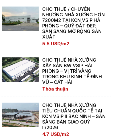
CHO THUÊ / CHUYỂN
NHƯỢNG NHÀ XƯỞNG HƠN
7200M2 TẠI KCN VSIP HẢI
PHÒNG – QUỸ ĐẤT ĐẸP,
SẴN SÀNG MỞ RỘNG SẢN
XUẤT
5.5 USD/m2
CHO THUÊ NHÀ XƯỞNG
XÂY SẴN BW VSIP HẢI
PHÒNG – VỊ TRÍ VÀNG
TRONG KHU KINH TẾ ĐÌNH
VŨ – CÁT HẢI
Thỏa thuận
CHO THUÊ NHÀ XƯỞNG
TIÊU CHUẨN QUỐC TẾ TẠI
KCN VSIP II BẮC NINH – SẴN
SÀNG BÀN GIAO QUÝ
II/2026
4.7 USD/m2