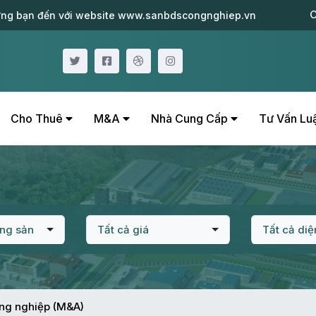
C
ng bạn đến với website www.sanbdscongnghiep.vn
Cho Thuê
M&A
Nhà Cung Cấp
Tư Vấn Lu
ộng sản
Tất cả giá
Tất cả diệ
ng nghiệp (M&A)