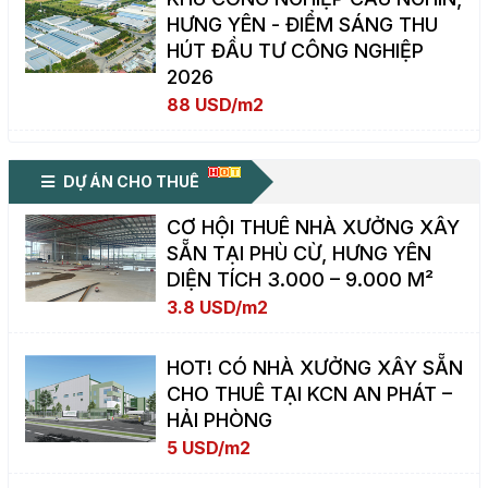
HƯNG YÊN - ĐIỂM SÁNG THU
HÚT ĐẦU TƯ CÔNG NGHIỆP
2026
88 USD/m2
DỰ ÁN CHO THUÊ
CƠ HỘI THUÊ NHÀ XƯỞNG XÂY
SẴN TẠI PHÙ CỪ, HƯNG YÊN
DIỆN TÍCH 3.000 – 9.000 M²
3.8 USD/m2
HOT! CÓ NHÀ XƯỞNG XÂY SẴN
CHO THUÊ TẠI KCN AN PHÁT –
HẢI PHÒNG
5 USD/m2