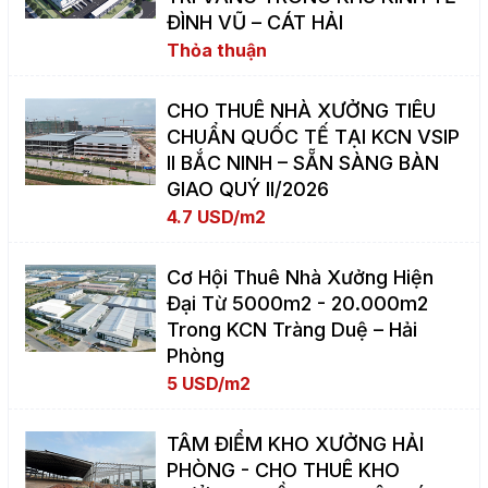
ĐÌNH VŨ – CÁT HẢI
Thỏa thuận
CHO THUÊ NHÀ XƯỞNG TIÊU
CHUẨN QUỐC TẾ TẠI KCN VSIP
II BẮC NINH – SẴN SÀNG BÀN
GIAO QUÝ II/2026
4.7 USD/m2
Cơ Hội Thuê Nhà Xưởng Hiện
Đại Từ 5000m2 - 20.000m2
Trong KCN Tràng Duệ – Hải
Phòng
5 USD/m2
TÂM ĐIỂM KHO XƯỞNG HẢI
PHÒNG - CHO THUÊ KHO