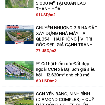
5.000 M² TẠI QUÁN LÀO –
THANH HÓA
91 USD/m2
CHUYỂN NHƯỢNG 3,6 HA ĐẤT
XÂY DỰNG NHÀ MÁY TẠI
QL354 – HẢI PHÒNG | VỊ TRÍ
GÓC ĐẸP, GIÁ CẠNH TRANH
77 USD/m2
🚨 Cơ hội hiếm có: Đất đẹp
ngoài CCN xã Đại Sơn giá siêu
hời – 12.620m² chờ chủ mới!
60 USD/m2
CCN YÊN BẰNG, NINH BÌNH
(DIAMOND COMPLEX) – QUỸ