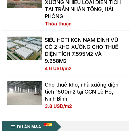
XƯỞNG NHIỀU LOẠI DIỆN TÍCH
TẠI TRẦN NHÂN TÔNG, HẢI
PHÒNG
Thỏa thuận
SIÊU HOT! KCN NAM ĐÌNH VŨ
CÓ 2 KHO XƯỞNG CHO THUÊ
DIỆN TÍCH 7.595M2 VÀ
9.658M2
4.6 USD/m2
Cho thuê kho, nhà xưởng diện
tích 1500m2 tại CCN Lê Hồ,
Ninh Bình
3.8 USD/m2
DỰ ÁN M&A