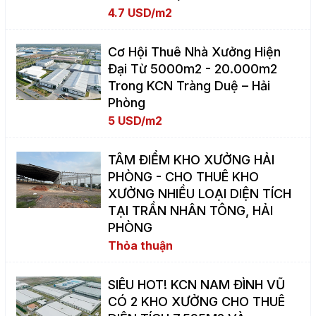
4.7 USD/m2
Cơ Hội Thuê Nhà Xưởng Hiện
Đại Từ 5000m2 - 20.000m2
Trong KCN Tràng Duệ – Hải
Phòng
5 USD/m2
TÂM ĐIỂM KHO XƯỞNG HẢI
PHÒNG - CHO THUÊ KHO
XƯỞNG NHIỀU LOẠI DIỆN TÍCH
TẠI TRẦN NHÂN TÔNG, HẢI
PHÒNG
Thỏa thuận
SIÊU HOT! KCN NAM ĐÌNH VŨ
CÓ 2 KHO XƯỞNG CHO THUÊ