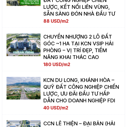
ĐẤT CÔNG NGHIỆP CHIẾN
LƯỢC, KẾT NỐI LIÊN VÙNG,
SẴN SÀNG ĐÓN NHÀ ĐẦU TƯ
88 USD/m2
CHUYỂN NHƯỢNG 2 LÔ ĐẤT
GÓC ~1 HA TẠI KCN VSIP HẢI
PHÒNG – VỊ TRÍ ĐẸP, TIỀM
NĂNG KHAI THÁC CAO
180 USD/m2
KCN DU LONG, KHÁNH HÒA –
QUỸ ĐẤT CÔNG NGHIỆP CHIẾN
LƯỢC, ƯU ĐÃI ĐẦU TƯ HẤP
DẪN CHO DOANH NGHIỆP FDI
40 USD/m2
CCN LÊ THIỆN – ĐẠI BẢN (HẢI