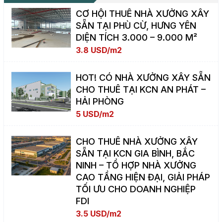
CƠ HỘI THUÊ NHÀ XƯỞNG XÂY
SẴN TẠI PHÙ CỪ, HƯNG YÊN
DIỆN TÍCH 3.000 – 9.000 M²
3.8 USD/m2
HOT! CÓ NHÀ XƯỞNG XÂY SẴN
CHO THUÊ TẠI KCN AN PHÁT –
HẢI PHÒNG
5 USD/m2
CHO THUÊ NHÀ XƯỞNG XÂY
SẴN TẠI KCN GIA BÌNH, BẮC
NINH – TỔ HỢP NHÀ XƯỞNG
CAO TẦNG HIỆN ĐẠI, GIẢI PHÁP
TỐI ƯU CHO DOANH NGHIỆP
FDI
3.5 USD/m2