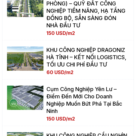
PHÒNG) – QUỸ ĐẤT CÔNG
NGHIỆP TIỀM NĂNG, HẠ TẦNG
ĐỒNG BỘ, SẴN SÀNG ĐÓN
NHÀ ĐẦU TƯ
150 USD/m2
KHU CÔNG NGHIỆP DRAGONIZ
HÀ TĨNH – KẾT NỐI LOGISTICS,
TỐI ƯU CHI PHÍ ĐẦU TƯ
60 USD/m2
Cụm Công Nghiệp Yên Lư –
Điểm Đến Mới Cho Doanh
Nghiệp Muốn Bứt Phá Tại Bắc
Ninh
150 USD/m2
KHU CÔNG NGHIỆP CẦU NGHÌN,