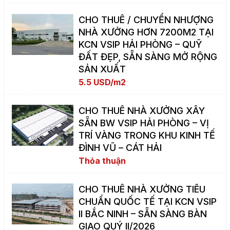
CHO THUÊ / CHUYỂN NHƯỢNG
NHÀ XƯỞNG HƠN 7200M2 TẠI
KCN VSIP HẢI PHÒNG – QUỸ
ĐẤT ĐẸP, SẴN SÀNG MỞ RỘNG
SẢN XUẤT
5.5 USD/m2
CHO THUÊ NHÀ XƯỞNG XÂY
SẴN BW VSIP HẢI PHÒNG – VỊ
TRÍ VÀNG TRONG KHU KINH TẾ
ĐÌNH VŨ – CÁT HẢI
Thỏa thuận
CHO THUÊ NHÀ XƯỞNG TIÊU
CHUẨN QUỐC TẾ TẠI KCN VSIP
II BẮC NINH – SẴN SÀNG BÀN
GIAO QUÝ II/2026