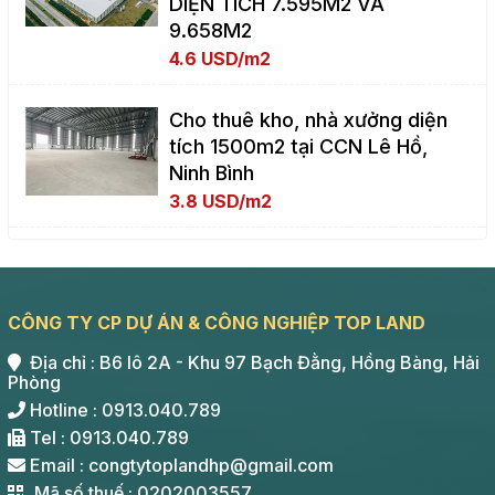
DIỆN TÍCH 7.595M2 VÀ
9.658M2
4.6 USD/m2
Cho thuê kho, nhà xưởng diện
tích 1500m2 tại CCN Lê Hồ,
Ninh Bình
3.8 USD/m2
CÔNG TY CP DỰ ÁN & CÔNG NGHIỆP TOP LAND
Địa chỉ : B6 lô 2A - Khu 97 Bạch Đằng, Hồng Bàng, Hải
Phòng
Hotline : 0913.040.789
Tel : 0913.040.789
Email : congtytoplandhp@gmail.com
Mã số thuế : 0202003557