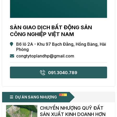
SÀN GIAO DỊCH BẤT ĐỘNG SẢN
CÔNG NGHIỆP VIỆT NAM
B6 lô 2A - Khu 97 Bạch Đằng, Hồng Bàng, Hải
Phòng
congtytoplandhp@gmail.com
091.3040.789
DỰ ÁN SANG NHƯỢNG
CHUYỂN NHƯỢNG QUỸ ĐẤT
SẢN XUẤT KINH DOANH HƠN