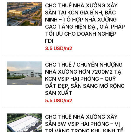
CHO THUÊ NHÀ XƯỞNG XÂY
SẴN TẠI KCN GIA BÌNH, BẮC
NINH – TỔ HỢP NHÀ XƯỞNG
CAO TẦNG HIỆN ĐẠI, GIẢI PHÁP
TỐI ƯU CHO DOANH NGHIỆP
FDI
3.5 USD/m2
CHO THUÊ / CHUYỂN NHƯỢNG
NHÀ XƯỞNG HƠN 7200M2 TẠI
KCN VSIP HẢI PHÒNG – QUỸ
ĐẤT ĐẸP, SẴN SÀNG MỞ RỘNG
SẢN XUẤT
5.5 USD/m2
CHO THUÊ NHÀ XƯỞNG XÂY
SẴN BW VSIP HẢI PHÒNG – VỊ
TRÍ VÀNG TRONG KHU KINH TẾ