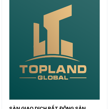
SÀN GIAO DỊCH BẤT ĐỘNG SẢN