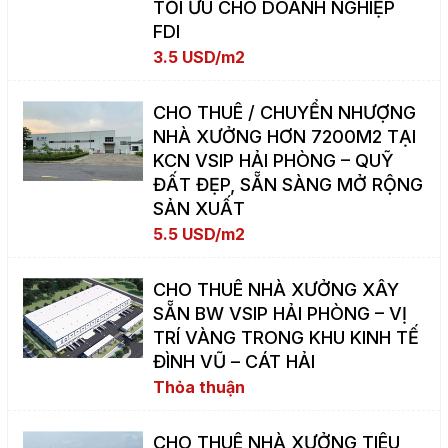
TỐI ƯU CHO DOANH NGHIỆP
FDI
3.5 USD/m2
CHO THUÊ / CHUYỂN NHƯỢNG
NHÀ XƯỞNG HƠN 7200M2 TẠI
KCN VSIP HẢI PHÒNG – QUỸ
ĐẤT ĐẸP, SẴN SÀNG MỞ RỘNG
SẢN XUẤT
5.5 USD/m2
CHO THUÊ NHÀ XƯỞNG XÂY
SẴN BW VSIP HẢI PHÒNG – VỊ
TRÍ VÀNG TRONG KHU KINH TẾ
ĐÌNH VŨ – CÁT HẢI
Thỏa thuận
CHO THUÊ NHÀ XƯỞNG TIÊU