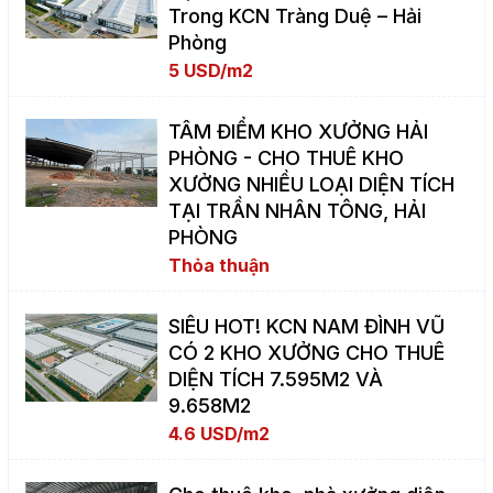
Trong KCN Tràng Duệ – Hải
Phòng
5 USD/m2
TÂM ĐIỂM KHO XƯỞNG HẢI
PHÒNG - CHO THUÊ KHO
XƯỞNG NHIỀU LOẠI DIỆN TÍCH
TẠI TRẦN NHÂN TÔNG, HẢI
PHÒNG
Thỏa thuận
SIÊU HOT! KCN NAM ĐÌNH VŨ
CÓ 2 KHO XƯỞNG CHO THUÊ
DIỆN TÍCH 7.595M2 VÀ
9.658M2
4.6 USD/m2