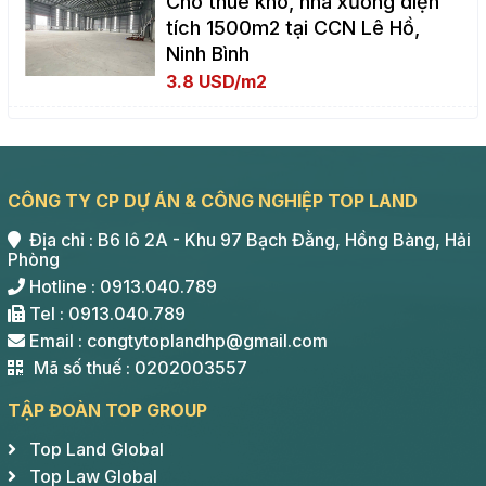
Cho thuê kho, nhà xưởng diện
tích 1500m2 tại CCN Lê Hồ,
Ninh Bình
3.8 USD/m2
CÔNG TY CP DỰ ÁN & CÔNG NGHIỆP TOP LAND
Địa chỉ : B6 lô 2A - Khu 97 Bạch Đằng, Hồng Bàng, Hải
Phòng
Hotline : 0913.040.789
Tel : 0913.040.789
Email : congtytoplandhp@gmail.com
Mã số thuế : 0202003557
TẬP ĐOÀN TOP GROUP
Top Land Global
Top Law Global