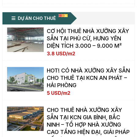
DỰ ÁN CHO THUÊ
CƠ HỘI THUÊ NHÀ XƯỞNG XÂY
SẴN TẠI PHÙ CỪ, HƯNG YÊN
DIỆN TÍCH 3.000 – 9.000 M²
3.8 USD/m2
HOT! CÓ NHÀ XƯỞNG XÂY SẴN
CHO THUÊ TẠI KCN AN PHÁT –
HẢI PHÒNG
5 USD/m2
CHO THUÊ NHÀ XƯỞNG XÂY
SẴN TẠI KCN GIA BÌNH, BẮC
NINH – TỔ HỢP NHÀ XƯỞNG
CAO TẦNG HIỆN ĐẠI, GIẢI PHÁP