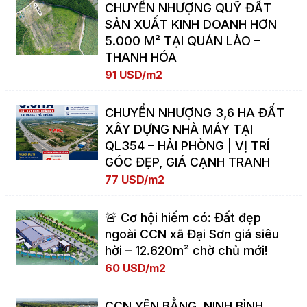
CHUYỂN NHƯỢNG QUỸ ĐẤT
SẢN XUẤT KINH DOANH HƠN
5.000 M² TẠI QUÁN LÀO –
THANH HÓA
91 USD/m2
CHUYỂN NHƯỢNG 3,6 HA ĐẤT
XÂY DỰNG NHÀ MÁY TẠI
QL354 – HẢI PHÒNG | VỊ TRÍ
GÓC ĐẸP, GIÁ CẠNH TRANH
77 USD/m2
🚨 Cơ hội hiếm có: Đất đẹp
ngoài CCN xã Đại Sơn giá siêu
hời – 12.620m² chờ chủ mới!
60 USD/m2
CCN YÊN BẰNG, NINH BÌNH