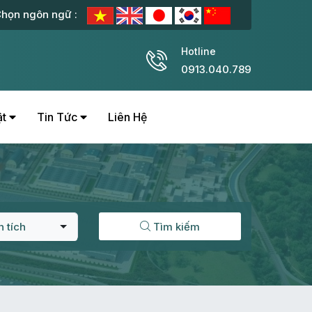
họn ngôn ngữ :
Hotline
0913.040.789
ật
Tin Tức
Liên Hệ
n tích
Tìm kiếm