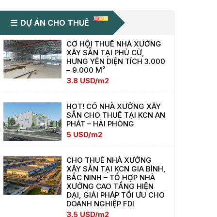
DỰ ÁN CHO THUÊ
CƠ HỘI THUÊ NHÀ XƯỞNG
XÂY SẴN TẠI PHÙ CỪ,
HƯNG YÊN DIỆN TÍCH 3.000
– 9.000 M²
3.8 USD/m2
HOT! CÓ NHÀ XƯỞNG XÂY
SẴN CHO THUÊ TẠI KCN AN
PHÁT – HẢI PHÒNG
5 USD/m2
CHO THUÊ NHÀ XƯỞNG
XÂY SẴN TẠI KCN GIA BÌNH,
BẮC NINH – TỔ HỢP NHÀ
XƯỞNG CAO TẦNG HIỆN
ĐẠI, GIẢI PHÁP TỐI ƯU CHO
DOANH NGHIỆP FDI
3.5 USD/m2