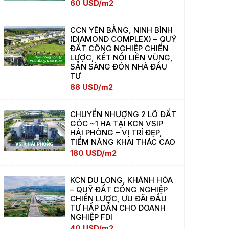
60 USD/m2
CCN YÊN BẰNG, NINH BÌNH
(DIAMOND COMPLEX) – QUỸ
ĐẤT CÔNG NGHIỆP CHIẾN
LƯỢC, KẾT NỐI LIÊN VÙNG,
SẴN SÀNG ĐÓN NHÀ ĐẦU
TƯ
88 USD/m2
CHUYỂN NHƯỢNG 2 LÔ ĐẤT
GÓC ~1 HA TẠI KCN VSIP
HẢI PHÒNG – VỊ TRÍ ĐẸP,
TIỀM NĂNG KHAI THÁC CAO
180 USD/m2
KCN DU LONG, KHÁNH HÒA
– QUỸ ĐẤT CÔNG NGHIỆP
CHIẾN LƯỢC, ƯU ĐÃI ĐẦU
TƯ HẤP DẪN CHO DOANH
NGHIỆP FDI
40 USD/m2