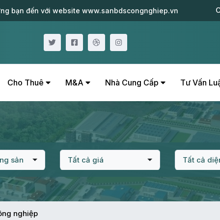
C
ng bạn đến với website www.sanbdscongnghiep.vn
Cho Thuê
M&A
Nhà Cung Cấp
Tư Vấn Lu
ộng sản
Tất cả giá
Tất cả diệ
ông nghiệp