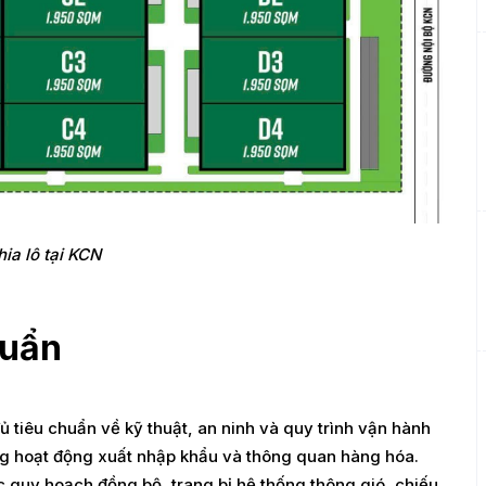
ia lô tại KCN
huẩn
 tiêu chuẩn về kỹ thuật, an ninh và quy trình vận hành
ng hoạt động xuất nhập khẩu và thông quan hàng hóa.
ợc quy hoạch đồng bộ, trang bị hệ thống thông gió, chiếu