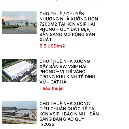
CHO THUÊ / CHUYỂN
NHƯỢNG NHÀ XƯỞNG HƠN
7200M2 TẠI KCN VSIP HẢI
PHÒNG – QUỸ ĐẤT ĐẸP,
SẴN SÀNG MỞ RỘNG SẢN
XUẤT
5.5 USD/m2
CHO THUÊ NHÀ XƯỞNG
XÂY SẴN BW VSIP HẢI
PHÒNG – VỊ TRÍ VÀNG
TRONG KHU KINH TẾ ĐÌNH
VŨ – CÁT HẢI
Thỏa thuận
CHO THUÊ NHÀ XƯỞNG
TIÊU CHUẨN QUỐC TẾ TẠI
KCN VSIP II BẮC NINH – SẴN
SÀNG BÀN GIAO QUÝ
II/2026