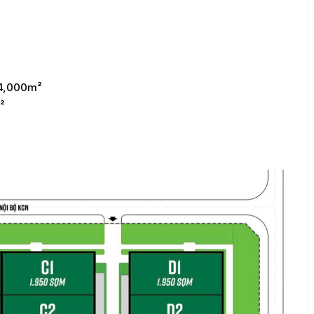
 34,000m²
²