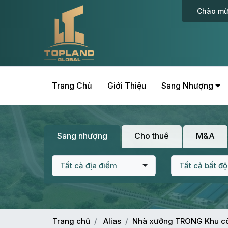
Chào mừ
Trang Chủ
Giới Thiệu
Sang Nhượng
Sang nhượng
Cho thuê
M&A
Tất cả địa điểm
Tất cả bất đ
Trang chủ
Alias
Nhà xưởng TRONG Khu c