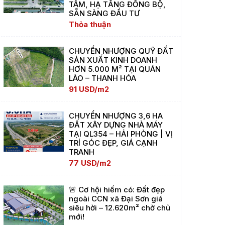
TÂM, HẠ TẦNG ĐỒNG BỘ,
SẴN SÀNG ĐẦU TƯ
Thỏa thuận
CHUYỂN NHƯỢNG QUỸ ĐẤT
SẢN XUẤT KINH DOANH
HƠN 5.000 M² TẠI QUÁN
LÀO – THANH HÓA
91 USD/m2
CHUYỂN NHƯỢNG 3,6 HA
ĐẤT XÂY DỰNG NHÀ MÁY
TẠI QL354 – HẢI PHÒNG | VỊ
TRÍ GÓC ĐẸP, GIÁ CẠNH
TRANH
77 USD/m2
🚨 Cơ hội hiếm có: Đất đẹp
ngoài CCN xã Đại Sơn giá
siêu hời – 12.620m² chờ chủ
mới!