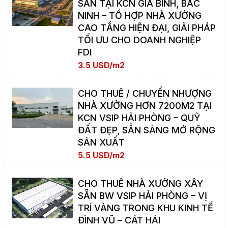
SẴN TẠI KCN GIA BÌNH, BẮC
NINH – TỔ HỢP NHÀ XƯỞNG
CAO TẦNG HIỆN ĐẠI, GIẢI PHÁP
TỐI ƯU CHO DOANH NGHIỆP
FDI
3.5 USD/m2
CHO THUÊ / CHUYỂN NHƯỢNG
NHÀ XƯỞNG HƠN 7200M2 TẠI
KCN VSIP HẢI PHÒNG – QUỸ
ĐẤT ĐẸP, SẴN SÀNG MỞ RỘNG
SẢN XUẤT
5.5 USD/m2
CHO THUÊ NHÀ XƯỞNG XÂY
SẴN BW VSIP HẢI PHÒNG – VỊ
TRÍ VÀNG TRONG KHU KINH TẾ
ĐÌNH VŨ – CÁT HẢI