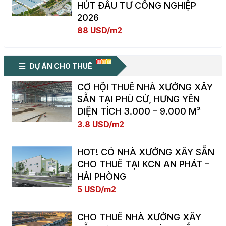
HÚT ĐẦU TƯ CÔNG NGHIỆP
2026
88 USD/m2
DỰ ÁN CHO THUÊ
CƠ HỘI THUÊ NHÀ XƯỞNG XÂY
SẴN TẠI PHÙ CỪ, HƯNG YÊN
DIỆN TÍCH 3.000 – 9.000 M²
3.8 USD/m2
HOT! CÓ NHÀ XƯỞNG XÂY SẴN
CHO THUÊ TẠI KCN AN PHÁT –
HẢI PHÒNG
5 USD/m2
CHO THUÊ NHÀ XƯỞNG XÂY