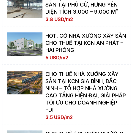
SẴN TẠI PHÙ CỪ, HƯNG YÊN
DIỆN TÍCH 3.000 – 9.000 M²
3.8 USD/m2
HOT! CÓ NHÀ XƯỞNG XÂY SẴN
CHO THUÊ TẠI KCN AN PHÁT –
HẢI PHÒNG
5 USD/m2
CHO THUÊ NHÀ XƯỞNG XÂY
SẴN TẠI KCN GIA BÌNH, BẮC
NINH – TỔ HỢP NHÀ XƯỞNG
CAO TẦNG HIỆN ĐẠI, GIẢI PHÁP
TỐI ƯU CHO DOANH NGHIỆP
FDI
3.5 USD/m2