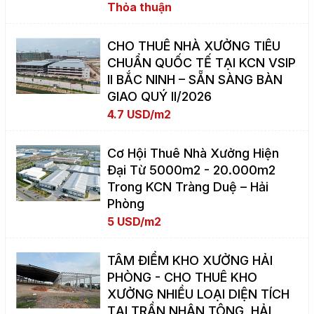
Thỏa thuận
CHO THUÊ NHÀ XƯỞNG TIÊU
CHUẨN QUỐC TẾ TẠI KCN VSIP
II BẮC NINH – SẴN SÀNG BÀN
GIAO QUÝ II/2026
4.7 USD/m2
Cơ Hội Thuê Nhà Xưởng Hiện
Đại Từ 5000m2 - 20.000m2
Trong KCN Tràng Duệ – Hải
Phòng
5 USD/m2
TÂM ĐIỂM KHO XƯỞNG HẢI
PHÒNG - CHO THUÊ KHO
XƯỞNG NHIỀU LOẠI DIỆN TÍCH
TẠI TRẦN NHÂN TÔNG, HẢI