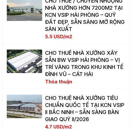
CHO THUÊ / CHUYỂN NHƯỢNG
NHÀ XƯỞNG HƠN 7200M2 TẠI
KCN VSIP HẢI PHÒNG – QUỸ
ĐẤT ĐẸP, SẴN SÀNG MỞ RỘNG
SẢN XUẤT
5.5 USD/m2
CHO THUÊ NHÀ XƯỞNG XÂY
SẴN BW VSIP HẢI PHÒNG – VỊ
TRÍ VÀNG TRONG KHU KINH TẾ
ĐÌNH VŨ – CÁT HẢI
Thỏa thuận
CHO THUÊ NHÀ XƯỞNG TIÊU
CHUẨN QUỐC TẾ TẠI KCN VSIP
II BẮC NINH – SẴN SÀNG BÀN
GIAO QUÝ II/2026
4.7 USD/m2