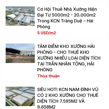
Cơ Hội Thuê Nhà Xưởng Hiện
Đại Từ 5000m2 - 20.000m2
Trong KCN Tràng Duệ – Hải
Phòng
5 USD/m2
TÂM ĐIỂM KHO XƯỞNG HẢI
PHÒNG - CHO THUÊ KHO
XƯỞNG NHIỀU LOẠI DIỆN TÍCH
TẠI TRẦN NHÂN TÔNG, HẢI
PHÒNG
Thỏa thuận
SIÊU HOT! KCN NAM ĐÌNH VŨ
CÓ 2 KHO XƯỞNG CHO THUÊ
DIỆN TÍCH 7.595M2 VÀ
9.658M2