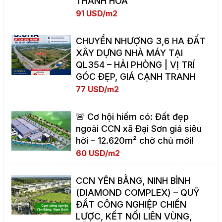
THANH HÓA
91 USD/m2
CHUYỂN NHƯỢNG 3,6 HA ĐẤT
XÂY DỰNG NHÀ MÁY TẠI
QL354 – HẢI PHÒNG | VỊ TRÍ
GÓC ĐẸP, GIÁ CẠNH TRANH
77 USD/m2
🚨 Cơ hội hiếm có: Đất đẹp
ngoài CCN xã Đại Sơn giá siêu
hời – 12.620m² chờ chủ mới!
60 USD/m2
CCN YÊN BẰNG, NINH BÌNH
(DIAMOND COMPLEX) – QUỸ
ĐẤT CÔNG NGHIỆP CHIẾN
LƯỢC, KẾT NỐI LIÊN VÙNG,