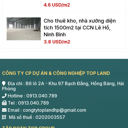
4.6 USD/m2
Cho thuê kho, nhà xưởng diện
tích 1500m2 tại CCN Lê Hồ,
Ninh Bình
3.8 USD/m2
CÔNG TY CP DỰ ÁN & CÔNG NGHIỆP TOP LAND
Địa chỉ : B6 lô 2A - Khu 97 Bạch Đằng, Hồng Bàng, Hải
Phòng
Hotline : 0913.040.789
Tel : 0913.040.789
Email : congtytoplandhp@gmail.com
Mã số thuế : 0202003557