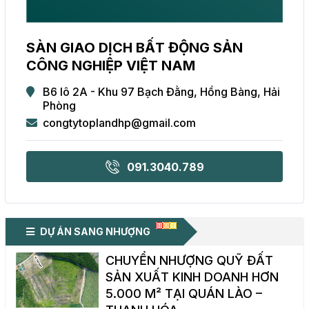
SÀN GIAO DỊCH BẤT ĐỘNG SẢN
CÔNG NGHIỆP VIỆT NAM
B6 lô 2A - Khu 97 Bạch Đằng, Hồng Bàng, Hải
Phòng
congtytoplandhp@gmail.com
091.3040.789
DỰ ÁN SANG NHƯỢNG
CHUYỂN NHƯỢNG QUỸ ĐẤT
SẢN XUẤT KINH DOANH HƠN
5.000 M² TẠI QUÁN LÀO –