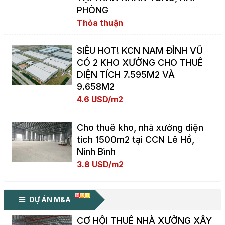
PHÒNG
Thỏa thuận
SIÊU HOT! KCN NAM ĐÌNH VŨ
CÓ 2 KHO XƯỞNG CHO THUÊ
DIỆN TÍCH 7.595M2 VÀ
9.658M2
4.6 USD/m2
Cho thuê kho, nhà xưởng diện
tích 1500m2 tại CCN Lê Hồ,
Ninh Bình
3.8 USD/m2
DỰ ÁN M&A
CƠ HỘI THUÊ NHÀ XƯỞNG XÂY