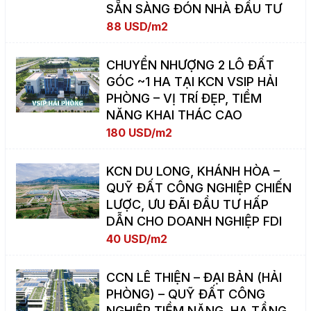
SẴN SÀNG ĐÓN NHÀ ĐẦU TƯ
88 USD/m2
CHUYỂN NHƯỢNG 2 LÔ ĐẤT
GÓC ~1 HA TẠI KCN VSIP HẢI
PHÒNG – VỊ TRÍ ĐẸP, TIỀM
NĂNG KHAI THÁC CAO
180 USD/m2
KCN DU LONG, KHÁNH HÒA –
QUỸ ĐẤT CÔNG NGHIỆP CHIẾN
LƯỢC, ƯU ĐÃI ĐẦU TƯ HẤP
DẪN CHO DOANH NGHIỆP FDI
40 USD/m2
CCN LÊ THIỆN – ĐẠI BẢN (HẢI
PHÒNG) – QUỸ ĐẤT CÔNG
NGHIỆP TIỀM NĂNG, HẠ TẦNG