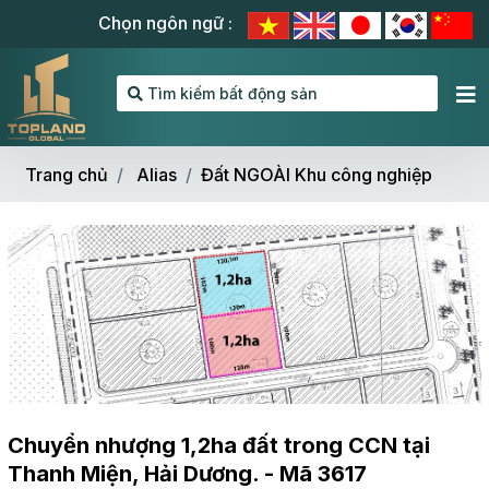
Chọn ngôn ngữ :
Tìm kiếm bất động sản
Trang chủ
Alias
Đất NGOÀI Khu công nghiệp
Chuyển nhượng 1,2ha đất trong CCN tại
Thanh Miện, Hải Dương. - Mã 3617