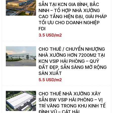
SẴN TẠI KCN GIA BÌNH, BẮC
NINH – TỔ HỢP NHÀ XƯỞNG
CAO TẦNG HIỆN ĐẠI, GIẢI PHÁP
TỐI ƯU CHO DOANH NGHIỆP
FDI
3.5 USD/m2
CHO THUÊ / CHUYỂN NHƯỢNG
NHÀ XƯỞNG HƠN 7200M2 TẠI
KCN VSIP HẢI PHÒNG – QUỸ
ĐẤT ĐẸP, SẴN SÀNG MỞ RỘNG
SẢN XUẤT
5.5 USD/m2
CHO THUÊ NHÀ XƯỞNG XÂY
SẴN BW VSIP HẢI PHÒNG – VỊ
TRÍ VÀNG TRONG KHU KINH TẾ
ĐÌNH VŨ – CÁT HẢI