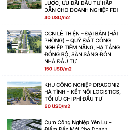
LƯỢC, ƯU ĐÃI ĐẦU TƯ HẤP
DẪN CHO DOANH NGHIỆP FDI
40 USD/m2
CCN LÊ THIỆN – ĐẠI BẢN (HẢI
PHÒNG) – QUỸ ĐẤT CÔNG
NGHIỆP TIỀM NĂNG, HẠ TẦNG
ĐỒNG BỘ, SẴN SÀNG ĐÓN
NHÀ ĐẦU TƯ
150 USD/m2
KHU CÔNG NGHIỆP DRAGONIZ
HÀ TĨNH – KẾT NỐI LOGISTICS,
TỐI ƯU CHI PHÍ ĐẦU TƯ
60 USD/m2
Cụm Công Nghiệp Yên Lư –
Điểm Đến Mới Cho Doanh