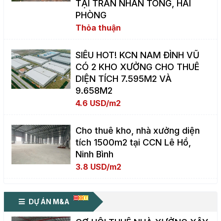
TẠI TRẦN NHÂN TÔNG, HẢI
PHÒNG
Thỏa thuận
SIÊU HOT! KCN NAM ĐÌNH VŨ
CÓ 2 KHO XƯỞNG CHO THUÊ
DIỆN TÍCH 7.595M2 VÀ
9.658M2
4.6 USD/m2
Cho thuê kho, nhà xưởng diện
tích 1500m2 tại CCN Lê Hồ,
Ninh Bình
3.8 USD/m2
DỰ ÁN M&A