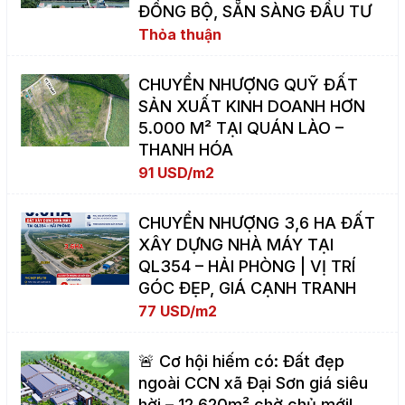
ĐỒNG BỘ, SẴN SÀNG ĐẦU TƯ
Thỏa thuận
CHUYỂN NHƯỢNG QUỸ ĐẤT
SẢN XUẤT KINH DOANH HƠN
5.000 M² TẠI QUÁN LÀO –
THANH HÓA
91 USD/m2
CHUYỂN NHƯỢNG 3,6 HA ĐẤT
XÂY DỰNG NHÀ MÁY TẠI
QL354 – HẢI PHÒNG | VỊ TRÍ
GÓC ĐẸP, GIÁ CẠNH TRANH
77 USD/m2
🚨 Cơ hội hiếm có: Đất đẹp
ngoài CCN xã Đại Sơn giá siêu
hời – 12.620m² chờ chủ mới!