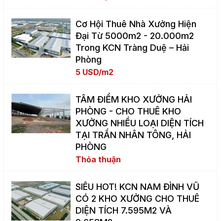
Cơ Hội Thuê Nhà Xưởng Hiện
Đại Từ 5000m2 - 20.000m2
Trong KCN Tràng Duệ – Hải
Phòng
5 USD/m2
TÂM ĐIỂM KHO XƯỞNG HẢI
PHÒNG - CHO THUÊ KHO
XƯỞNG NHIỀU LOẠI DIỆN TÍCH
TẠI TRẦN NHÂN TÔNG, HẢI
PHÒNG
Thỏa thuận
SIÊU HOT! KCN NAM ĐÌNH VŨ
CÓ 2 KHO XƯỞNG CHO THUÊ
DIỆN TÍCH 7.595M2 VÀ