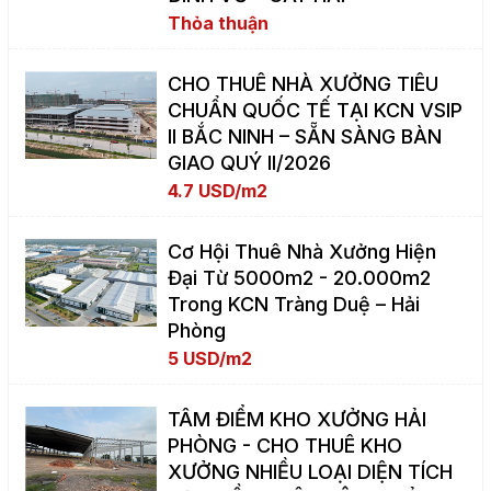
Thỏa thuận
CHO THUÊ NHÀ XƯỞNG TIÊU
CHUẨN QUỐC TẾ TẠI KCN VSIP
II BẮC NINH – SẴN SÀNG BÀN
GIAO QUÝ II/2026
4.7 USD/m2
Cơ Hội Thuê Nhà Xưởng Hiện
Đại Từ 5000m2 - 20.000m2
Trong KCN Tràng Duệ – Hải
Phòng
5 USD/m2
TÂM ĐIỂM KHO XƯỞNG HẢI
PHÒNG - CHO THUÊ KHO
XƯỞNG NHIỀU LOẠI DIỆN TÍCH