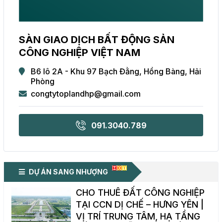
SÀN GIAO DỊCH BẤT ĐỘNG SẢN
CÔNG NGHIỆP VIỆT NAM
B6 lô 2A - Khu 97 Bạch Đằng, Hồng Bàng, Hải
Phòng
congtytoplandhp@gmail.com
091.3040.789
DỰ ÁN SANG NHƯỢNG
CHO THUÊ ĐẤT CÔNG NGHIỆP
TẠI CCN DỊ CHẾ – HƯNG YÊN |
VỊ TRÍ TRUNG TÂM, HẠ TẦNG