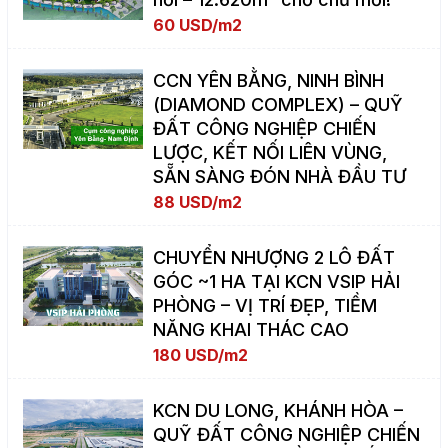
60 USD/m2
CCN YÊN BẰNG, NINH BÌNH
(DIAMOND COMPLEX) – QUỸ
ĐẤT CÔNG NGHIỆP CHIẾN
LƯỢC, KẾT NỐI LIÊN VÙNG,
SẴN SÀNG ĐÓN NHÀ ĐẦU TƯ
88 USD/m2
CHUYỂN NHƯỢNG 2 LÔ ĐẤT
GÓC ~1 HA TẠI KCN VSIP HẢI
PHÒNG – VỊ TRÍ ĐẸP, TIỀM
NĂNG KHAI THÁC CAO
180 USD/m2
KCN DU LONG, KHÁNH HÒA –
QUỸ ĐẤT CÔNG NGHIỆP CHIẾN