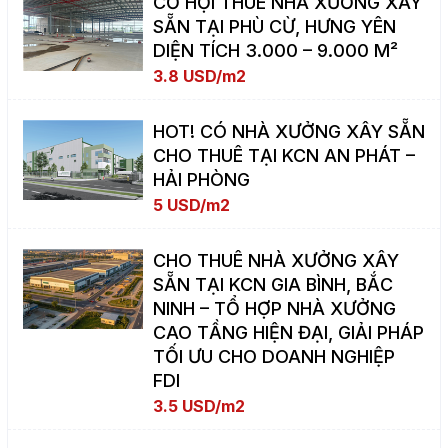
CƠ HỘI THUÊ NHÀ XƯỞNG XÂY
SẴN TẠI PHÙ CỪ, HƯNG YÊN
DIỆN TÍCH 3.000 – 9.000 M²
3.8 USD/m2
HOT! CÓ NHÀ XƯỞNG XÂY SẴN
CHO THUÊ TẠI KCN AN PHÁT –
HẢI PHÒNG
5 USD/m2
CHO THUÊ NHÀ XƯỞNG XÂY
SẴN TẠI KCN GIA BÌNH, BẮC
NINH – TỔ HỢP NHÀ XƯỞNG
CAO TẦNG HIỆN ĐẠI, GIẢI PHÁP
TỐI ƯU CHO DOANH NGHIỆP
FDI
3.5 USD/m2