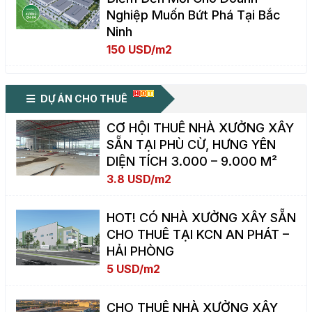
Nghiệp Muốn Bứt Phá Tại Bắc
Ninh
150 USD/m2
DỰ ÁN CHO THUÊ
CƠ HỘI THUÊ NHÀ XƯỞNG XÂY
SẴN TẠI PHÙ CỪ, HƯNG YÊN
DIỆN TÍCH 3.000 – 9.000 M²
3.8 USD/m2
HOT! CÓ NHÀ XƯỞNG XÂY SẴN
CHO THUÊ TẠI KCN AN PHÁT –
HẢI PHÒNG
5 USD/m2
CHO THUÊ NHÀ XƯỞNG XÂY