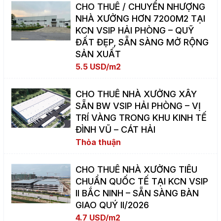
CHO THUÊ / CHUYỂN NHƯỢNG
NHÀ XƯỞNG HƠN 7200M2 TẠI
KCN VSIP HẢI PHÒNG – QUỸ
ĐẤT ĐẸP, SẴN SÀNG MỞ RỘNG
SẢN XUẤT
5.5 USD/m2
CHO THUÊ NHÀ XƯỞNG XÂY
SẴN BW VSIP HẢI PHÒNG – VỊ
TRÍ VÀNG TRONG KHU KINH TẾ
ĐÌNH VŨ – CÁT HẢI
Thỏa thuận
CHO THUÊ NHÀ XƯỞNG TIÊU
CHUẨN QUỐC TẾ TẠI KCN VSIP
II BẮC NINH – SẴN SÀNG BÀN
GIAO QUÝ II/2026
4.7 USD/m2