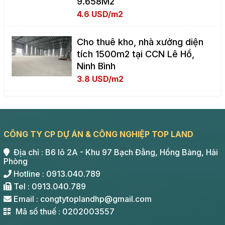
9.658M2
4.6 USD/m2
Cho thuê kho, nhà xưởng diện
tích 1500m2 tại CCN Lê Hồ,
Ninh Bình
3.8 USD/m2
CÔNG TY CP DỰ ÁN & CÔNG NGHIỆP TOP LAND
Địa chỉ : B6 lô 2A - Khu 97 Bạch Đằng, Hồng Bàng, Hải
Phòng
Hotline : 0913.040.789
Tel : 0913.040.789
Email : congtytoplandhp@gmail.com
Mã số thuế : 0202003557