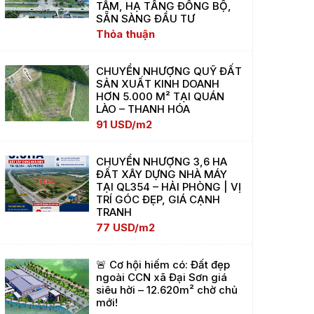
TÂM, HẠ TẦNG ĐỒNG BỘ,
SẴN SÀNG ĐẦU TƯ
Thỏa thuận
CHUYỂN NHƯỢNG QUỸ ĐẤT
SẢN XUẤT KINH DOANH
HƠN 5.000 M² TẠI QUÁN
LÀO – THANH HÓA
91 USD/m2
CHUYỂN NHƯỢNG 3,6 HA
ĐẤT XÂY DỰNG NHÀ MÁY
TẠI QL354 – HẢI PHÒNG | VỊ
TRÍ GÓC ĐẸP, GIÁ CẠNH
TRANH
77 USD/m2
🚨 Cơ hội hiếm có: Đất đẹp
ngoài CCN xã Đại Sơn giá
siêu hời – 12.620m² chờ chủ
mới!