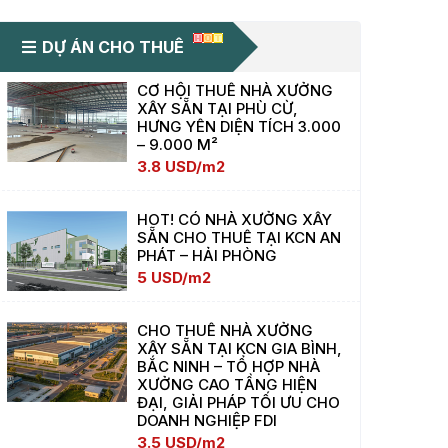
DỰ ÁN CHO THUÊ
CƠ HỘI THUÊ NHÀ XƯỞNG
XÂY SẴN TẠI PHÙ CỪ,
HƯNG YÊN DIỆN TÍCH 3.000
– 9.000 M²
3.8 USD/m2
HOT! CÓ NHÀ XƯỞNG XÂY
SẴN CHO THUÊ TẠI KCN AN
PHÁT – HẢI PHÒNG
5 USD/m2
CHO THUÊ NHÀ XƯỞNG
XÂY SẴN TẠI KCN GIA BÌNH,
BẮC NINH – TỔ HỢP NHÀ
XƯỞNG CAO TẦNG HIỆN
ĐẠI, GIẢI PHÁP TỐI ƯU CHO
DOANH NGHIỆP FDI
3.5 USD/m2