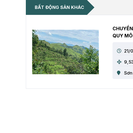
BẤT ĐỘNG SẢN KHÁC
CHUYỂN
QUY MÔ 
21/
9,5
Sơn