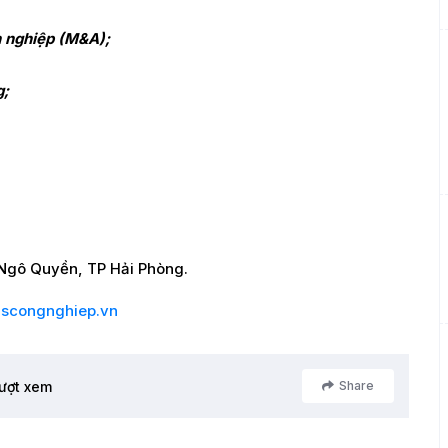
h nghiệp (M&A);
g;
Ngô Quyền, TP Hải Phòng.
scongnghiep.vn
lượt xem
Share