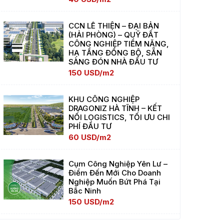
CCN LÊ THIỆN – ĐẠI BẢN
(HẢI PHÒNG) – QUỸ ĐẤT
CÔNG NGHIỆP TIỀM NĂNG,
HẠ TẦNG ĐỒNG BỘ, SẴN
SÀNG ĐÓN NHÀ ĐẦU TƯ
150 USD/m2
KHU CÔNG NGHIỆP
DRAGONIZ HÀ TĨNH – KẾT
NỐI LOGISTICS, TỐI ƯU CHI
PHÍ ĐẦU TƯ
60 USD/m2
Cụm Công Nghiệp Yên Lư –
Điểm Đến Mới Cho Doanh
Nghiệp Muốn Bứt Phá Tại
Bắc Ninh
150 USD/m2