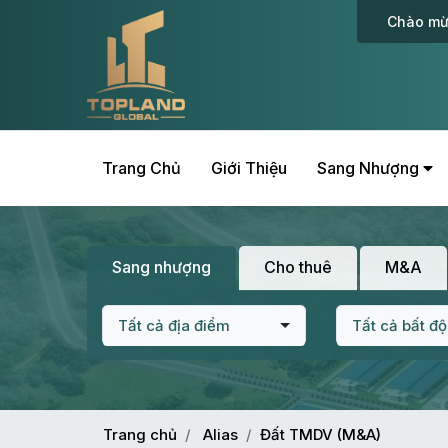
Chào mừ
Trang Chủ
Giới Thiệu
Sang Nhượng
Sang nhượng
Cho thuê
M&A
Tất cả địa điểm
Tất cả bất đ
Trang chủ
Alias
Đất TMDV (M&A)