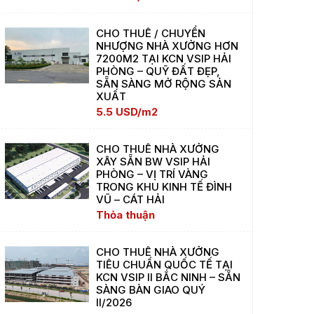
CHO THUÊ / CHUYỂN
NHƯỢNG NHÀ XƯỞNG HƠN
7200M2 TẠI KCN VSIP HẢI
PHÒNG – QUỸ ĐẤT ĐẸP,
SẴN SÀNG MỞ RỘNG SẢN
XUẤT
5.5 USD/m2
CHO THUÊ NHÀ XƯỞNG
XÂY SẴN BW VSIP HẢI
PHÒNG – VỊ TRÍ VÀNG
TRONG KHU KINH TẾ ĐÌNH
VŨ – CÁT HẢI
Thỏa thuận
CHO THUÊ NHÀ XƯỞNG
TIÊU CHUẨN QUỐC TẾ TẠI
KCN VSIP II BẮC NINH – SẴN
SÀNG BÀN GIAO QUÝ
II/2026