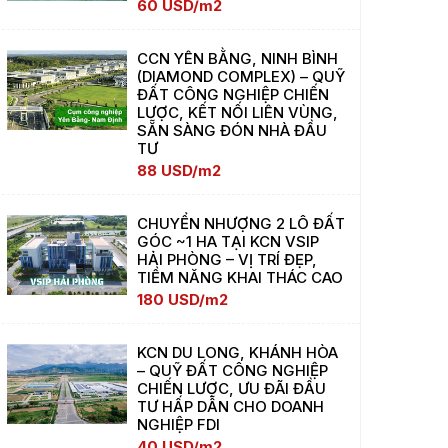
60 USD/m2
CCN YÊN BẰNG, NINH BÌNH
(DIAMOND COMPLEX) – QUỸ
ĐẤT CÔNG NGHIỆP CHIẾN
LƯỢC, KẾT NỐI LIÊN VÙNG,
SẴN SÀNG ĐÓN NHÀ ĐẦU
TƯ
88 USD/m2
CHUYỂN NHƯỢNG 2 LÔ ĐẤT
GÓC ~1 HA TẠI KCN VSIP
HẢI PHÒNG – VỊ TRÍ ĐẸP,
TIỀM NĂNG KHAI THÁC CAO
180 USD/m2
KCN DU LONG, KHÁNH HÒA
– QUỸ ĐẤT CÔNG NGHIỆP
CHIẾN LƯỢC, ƯU ĐÃI ĐẦU
TƯ HẤP DẪN CHO DOANH
NGHIỆP FDI
40 USD/m2