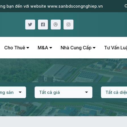
C
ng bạn đến với website www.sanbdscongnghiep.vn
Cho Thuê
M&A
Nhà Cung Cấp
Tư Vấn Lu
ộng sản
Tất cả giá
Tất cả diệ