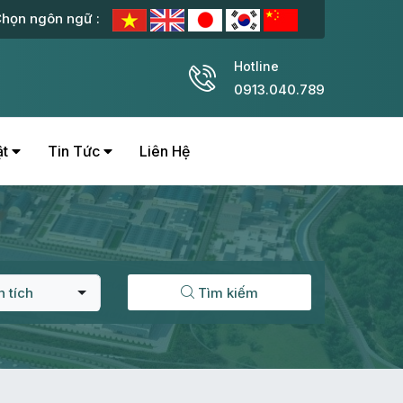
họn ngôn ngữ :
Hotline
0913.040.789
ật
Tin Tức
Liên Hệ
n tích
Tìm kiếm