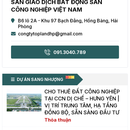
SÀN GIAO DỊCH BẤT ĐỘNG SẢN
CÔNG NGHIỆP VIỆT NAM
B6 lô 2A - Khu 97 Bạch Đằng, Hồng Bàng, Hải
Phòng
congtytoplandhp@gmail.com
091.3040.789
DỰ ÁN SANG NHƯỢNG
CHO THUÊ ĐẤT CÔNG NGHIỆP
TẠI CCN DỊ CHẾ – HƯNG YÊN |
VỊ TRÍ TRUNG TÂM, HẠ TẦNG
ĐỒNG BỘ, SẴN SÀNG ĐẦU TƯ
Thỏa thuận