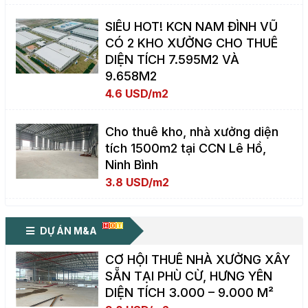
SIÊU HOT! KCN NAM ĐÌNH VŨ
CÓ 2 KHO XƯỞNG CHO THUÊ
DIỆN TÍCH 7.595M2 VÀ
9.658M2
4.6 USD/m2
Cho thuê kho, nhà xưởng diện
tích 1500m2 tại CCN Lê Hồ,
Ninh Bình
3.8 USD/m2
DỰ ÁN M&A
CƠ HỘI THUÊ NHÀ XƯỞNG XÂY
SẴN TẠI PHÙ CỪ, HƯNG YÊN
DIỆN TÍCH 3.000 – 9.000 M²