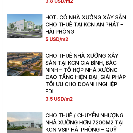
3.8 USD/m2
HOT! CÓ NHÀ XƯỞNG XÂY SẴN
CHO THUÊ TẠI KCN AN PHÁT –
HẢI PHÒNG
5 USD/m2
CHO THUÊ NHÀ XƯỞNG XÂY
SẴN TẠI KCN GIA BÌNH, BẮC
NINH – TỔ HỢP NHÀ XƯỞNG
CAO TẦNG HIỆN ĐẠI, GIẢI PHÁP
TỐI ƯU CHO DOANH NGHIỆP
FDI
3.5 USD/m2
CHO THUÊ / CHUYỂN NHƯỢNG
NHÀ XƯỞNG HƠN 7200M2 TẠI
KCN VSIP HẢI PHÒNG – QUỸ