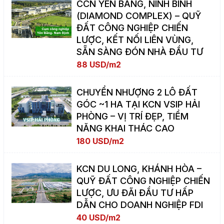
CCN YÊN BẰNG, NINH BÌNH
(DIAMOND COMPLEX) – QUỸ
ĐẤT CÔNG NGHIỆP CHIẾN
LƯỢC, KẾT NỐI LIÊN VÙNG,
SẴN SÀNG ĐÓN NHÀ ĐẦU TƯ
88 USD/m2
CHUYỂN NHƯỢNG 2 LÔ ĐẤT
GÓC ~1 HA TẠI KCN VSIP HẢI
PHÒNG – VỊ TRÍ ĐẸP, TIỀM
NĂNG KHAI THÁC CAO
180 USD/m2
KCN DU LONG, KHÁNH HÒA –
QUỸ ĐẤT CÔNG NGHIỆP CHIẾN
LƯỢC, ƯU ĐÃI ĐẦU TƯ HẤP
DẪN CHO DOANH NGHIỆP FDI
40 USD/m2