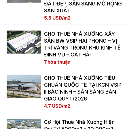
ĐẤT ĐẸP, SẴN SÀNG MỞ RỘNG
SẢN XUẤT
5.5 USD/m2
CHO THUÊ NHÀ XƯỞNG XÂY
SẴN BW VSIP HẢI PHÒNG – VỊ
TRÍ VÀNG TRONG KHU KINH TẾ
ĐÌNH VŨ – CÁT HẢI
Thỏa thuận
CHO THUÊ NHÀ XƯỞNG TIÊU
CHUẨN QUỐC TẾ TẠI KCN VSIP
II BẮC NINH – SẴN SÀNG BÀN
GIAO QUÝ II/2026
4.7 USD/m2
Cơ Hội Thuê Nhà Xưởng Hiện
Đại Từ 5000m2 - 20.000m2