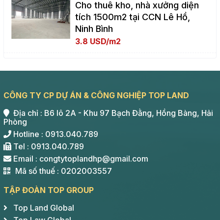
Cho thuê kho, nhà xưởng diện
tích 1500m2 tại CCN Lê Hồ,
Ninh Bình
3.8 USD/m2
CÔNG TY CP DỰ ÁN & CÔNG NGHIỆP TOP LAND
Địa chỉ : B6 lô 2A - Khu 97 Bạch Đằng, Hồng Bàng, Hải
Phòng
Hotline : 0913.040.789
Tel : 0913.040.789
Email : congtytoplandhp@gmail.com
Mã số thuế : 0202003557
TẬP ĐOÀN TOP GROUP
Top Land Global