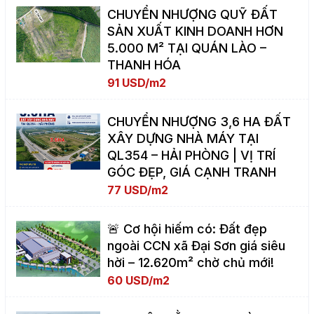
CHUYỂN NHƯỢNG QUỸ ĐẤT
SẢN XUẤT KINH DOANH HƠN
5.000 M² TẠI QUÁN LÀO –
THANH HÓA
91 USD/m2
CHUYỂN NHƯỢNG 3,6 HA ĐẤT
XÂY DỰNG NHÀ MÁY TẠI
QL354 – HẢI PHÒNG | VỊ TRÍ
GÓC ĐẸP, GIÁ CẠNH TRANH
77 USD/m2
🚨 Cơ hội hiếm có: Đất đẹp
ngoài CCN xã Đại Sơn giá siêu
hời – 12.620m² chờ chủ mới!
60 USD/m2