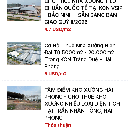
CHO THUÊ NHÀ XƯỞNG TIÊU
CHUẨN QUỐC TẾ TẠI KCN VSIP
II BẮC NINH – SẴN SÀNG BÀN
GIAO QUÝ II/2026
4.7 USD/m2
Cơ Hội Thuê Nhà Xưởng Hiện
Đại Từ 5000m2 - 20.000m2
Trong KCN Tràng Duệ – Hải
Phòng
5 USD/m2
TÂM ĐIỂM KHO XƯỞNG HẢI
PHÒNG - CHO THUÊ KHO
XƯỞNG NHIỀU LOẠI DIỆN TÍCH
TẠI TRẦN NHÂN TÔNG, HẢI
PHÒNG
Thỏa thuận