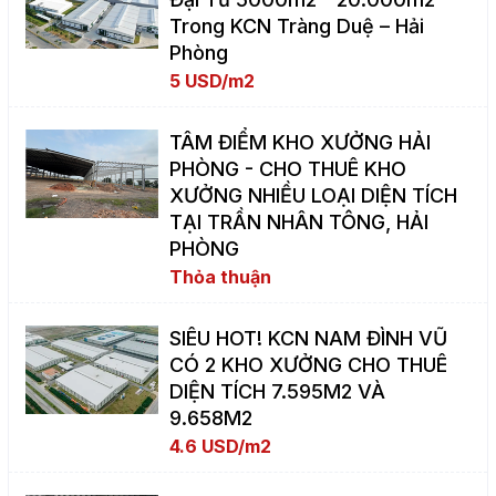
Trong KCN Tràng Duệ – Hải
Phòng
5 USD/m2
TÂM ĐIỂM KHO XƯỞNG HẢI
PHÒNG - CHO THUÊ KHO
XƯỞNG NHIỀU LOẠI DIỆN TÍCH
TẠI TRẦN NHÂN TÔNG, HẢI
PHÒNG
Thỏa thuận
SIÊU HOT! KCN NAM ĐÌNH VŨ
CÓ 2 KHO XƯỞNG CHO THUÊ
DIỆN TÍCH 7.595M2 VÀ
9.658M2
4.6 USD/m2