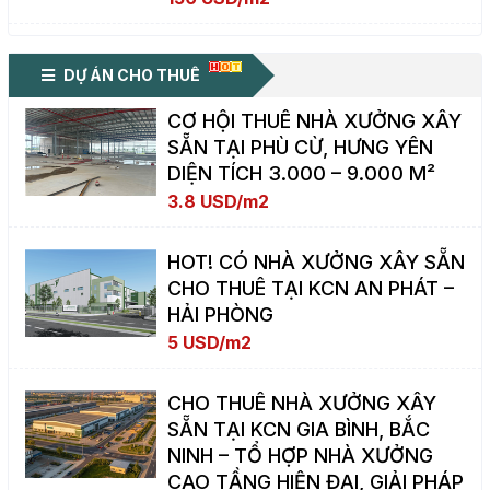
DỰ ÁN CHO THUÊ
CƠ HỘI THUÊ NHÀ XƯỞNG XÂY
SẴN TẠI PHÙ CỪ, HƯNG YÊN
DIỆN TÍCH 3.000 – 9.000 M²
3.8 USD/m2
HOT! CÓ NHÀ XƯỞNG XÂY SẴN
CHO THUÊ TẠI KCN AN PHÁT –
HẢI PHÒNG
5 USD/m2
CHO THUÊ NHÀ XƯỞNG XÂY
SẴN TẠI KCN GIA BÌNH, BẮC
NINH – TỔ HỢP NHÀ XƯỞNG
CAO TẦNG HIỆN ĐẠI, GIẢI PHÁP