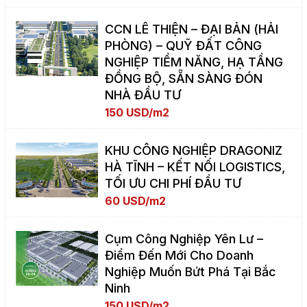
CCN LÊ THIỆN – ĐẠI BẢN (HẢI
PHÒNG) – QUỸ ĐẤT CÔNG
NGHIỆP TIỀM NĂNG, HẠ TẦNG
ĐỒNG BỘ, SẴN SÀNG ĐÓN
NHÀ ĐẦU TƯ
150 USD/m2
KHU CÔNG NGHIỆP DRAGONIZ
HÀ TĨNH – KẾT NỐI LOGISTICS,
TỐI ƯU CHI PHÍ ĐẦU TƯ
60 USD/m2
Cụm Công Nghiệp Yên Lư –
Điểm Đến Mới Cho Doanh
Nghiệp Muốn Bứt Phá Tại Bắc
Ninh
150 USD/m2