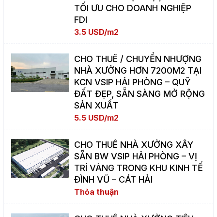
TỐI ƯU CHO DOANH NGHIỆP
FDI
3.5 USD/m2
CHO THUÊ / CHUYỂN NHƯỢNG
NHÀ XƯỞNG HƠN 7200M2 TẠI
KCN VSIP HẢI PHÒNG – QUỸ
ĐẤT ĐẸP, SẴN SÀNG MỞ RỘNG
SẢN XUẤT
5.5 USD/m2
CHO THUÊ NHÀ XƯỞNG XÂY
SẴN BW VSIP HẢI PHÒNG – VỊ
TRÍ VÀNG TRONG KHU KINH TẾ
ĐÌNH VŨ – CÁT HẢI
Thỏa thuận