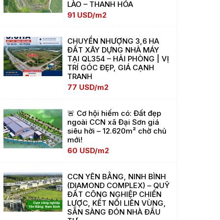
LÀO – THANH HÓA
91 USD/m2
CHUYỂN NHƯỢNG 3,6 HA
ĐẤT XÂY DỰNG NHÀ MÁY
TẠI QL354 – HẢI PHÒNG | VỊ
TRÍ GÓC ĐẸP, GIÁ CẠNH
TRANH
77 USD/m2
🚨 Cơ hội hiếm có: Đất đẹp
ngoài CCN xã Đại Sơn giá
siêu hời – 12.620m² chờ chủ
mới!
60 USD/m2
CCN YÊN BẰNG, NINH BÌNH
(DIAMOND COMPLEX) – QUỸ
ĐẤT CÔNG NGHIỆP CHIẾN
LƯỢC, KẾT NỐI LIÊN VÙNG,
SẴN SÀNG ĐÓN NHÀ ĐẦU