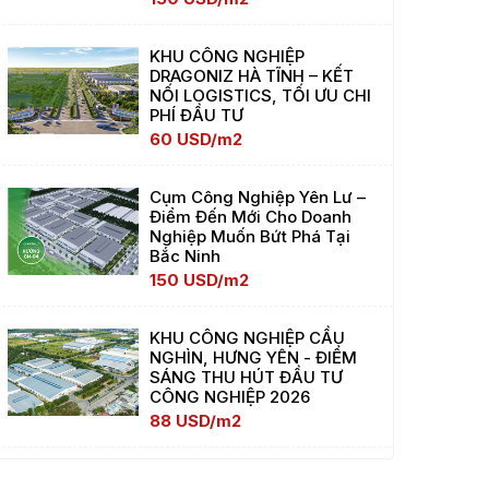
KHU CÔNG NGHIỆP
DRAGONIZ HÀ TĨNH – KẾT
NỐI LOGISTICS, TỐI ƯU CHI
PHÍ ĐẦU TƯ
60 USD/m2
Cụm Công Nghiệp Yên Lư –
Điểm Đến Mới Cho Doanh
Nghiệp Muốn Bứt Phá Tại
Bắc Ninh
150 USD/m2
KHU CÔNG NGHIỆP CẦU
NGHÌN, HƯNG YÊN - ĐIỂM
SÁNG THU HÚT ĐẦU TƯ
CÔNG NGHIỆP 2026
88 USD/m2