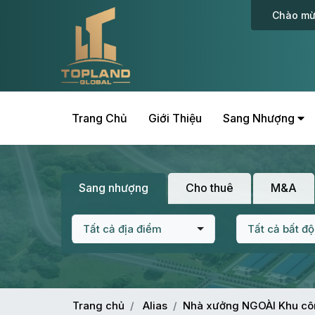
Chào mừ
Trang Chủ
Giới Thiệu
Sang Nhượng
Sang nhượng
Cho thuê
M&A
Tất cả địa điểm
Tất cả bất đ
Trang chủ
Alias
Nhà xưởng NGOÀI Khu cô