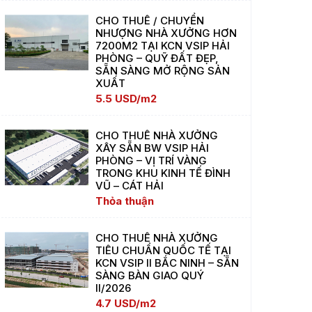
CHO THUÊ / CHUYỂN
NHƯỢNG NHÀ XƯỞNG HƠN
7200M2 TẠI KCN VSIP HẢI
PHÒNG – QUỸ ĐẤT ĐẸP,
SẴN SÀNG MỞ RỘNG SẢN
XUẤT
5.5 USD/m2
CHO THUÊ NHÀ XƯỞNG
XÂY SẴN BW VSIP HẢI
PHÒNG – VỊ TRÍ VÀNG
TRONG KHU KINH TẾ ĐÌNH
VŨ – CÁT HẢI
Thỏa thuận
CHO THUÊ NHÀ XƯỞNG
TIÊU CHUẨN QUỐC TẾ TẠI
KCN VSIP II BẮC NINH – SẴN
SÀNG BÀN GIAO QUÝ
II/2026
4.7 USD/m2