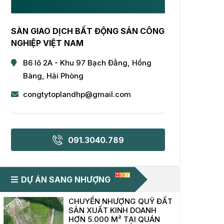
SÀN GIAO DỊCH BẤT ĐỘNG SẢN CÔNG
NGHIỆP VIỆT NAM
B6 lô 2A - Khu 97 Bạch Đằng, Hồng
Bàng, Hải Phòng
congtytoplandhp@gmail.com
091.3040.789
DỰ ÁN SANG NHƯỢNG
CHUYỂN NHƯỢNG QUỸ ĐẤT
SẢN XUẤT KINH DOANH
HƠN 5.000 M² TẠI QUÁN