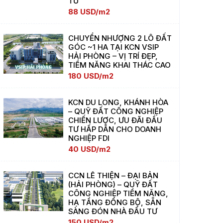
TƯ
88 USD/m2
CHUYỂN NHƯỢNG 2 LÔ ĐẤT
GÓC ~1 HA TẠI KCN VSIP
HẢI PHÒNG – VỊ TRÍ ĐẸP,
TIỀM NĂNG KHAI THÁC CAO
180 USD/m2
KCN DU LONG, KHÁNH HÒA
– QUỸ ĐẤT CÔNG NGHIỆP
CHIẾN LƯỢC, ƯU ĐÃI ĐẦU
TƯ HẤP DẪN CHO DOANH
NGHIỆP FDI
40 USD/m2
CCN LÊ THIỆN – ĐẠI BẢN
(HẢI PHÒNG) – QUỸ ĐẤT
CÔNG NGHIỆP TIỀM NĂNG,
HẠ TẦNG ĐỒNG BỘ, SẴN
SÀNG ĐÓN NHÀ ĐẦU TƯ
150 USD/m2