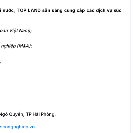
oài nước, TOP LAND sẵn sàng cung cấp các dịch vụ xúc
toàn Việt Nam);
h nghiệp (M&A);
;
Ngô Quyền, TP Hải Phòng.
scongnghiep.vn