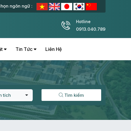
họn ngôn ngữ :
Hotline
0913.040.789
ật
Tin Tức
Liên Hệ
n tích
Tìm kiếm