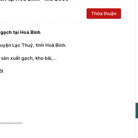
Thỏa thuận
gạch tại Hoà Bình
uyện Lạc Thuỷ, tỉnh Hoà Bình.
ản xuất gạch, kho bãi,...
ốt
-----------