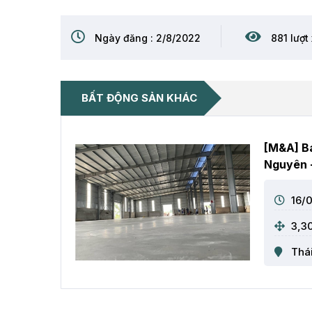
Ngày đăng : 2/8/2022
881 lượt
BẤT ĐỘNG SẢN KHÁC
[M&A] Bá
Nguyên 
16/
3,3
Thá