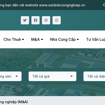
C
ng bạn đến với website www.sanbdscongnghiep.vn
Cho Thuê
M&A
Nhà Cung Cấp
Tư Vấn Lu
ộng sản
Tất cả giá
Tất cả diệ
ng nghiệp (M&A)