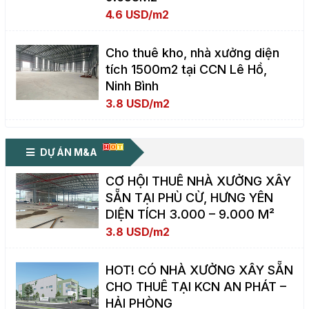
4.6 USD/m2
Cho thuê kho, nhà xưởng diện
tích 1500m2 tại CCN Lê Hồ,
Ninh Bình
3.8 USD/m2
DỰ ÁN M&A
CƠ HỘI THUÊ NHÀ XƯỞNG XÂY
SẴN TẠI PHÙ CỪ, HƯNG YÊN
DIỆN TÍCH 3.000 – 9.000 M²
3.8 USD/m2
HOT! CÓ NHÀ XƯỞNG XÂY SẴN
CHO THUÊ TẠI KCN AN PHÁT –
HẢI PHÒNG