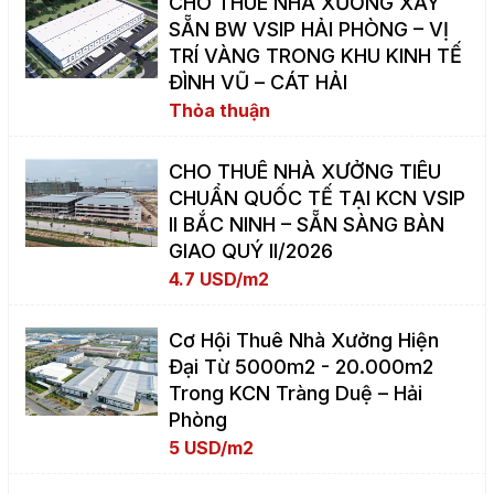
CHO THUÊ NHÀ XƯỞNG XÂY
SẴN BW VSIP HẢI PHÒNG – VỊ
TRÍ VÀNG TRONG KHU KINH TẾ
ĐÌNH VŨ – CÁT HẢI
Thỏa thuận
CHO THUÊ NHÀ XƯỞNG TIÊU
CHUẨN QUỐC TẾ TẠI KCN VSIP
II BẮC NINH – SẴN SÀNG BÀN
GIAO QUÝ II/2026
4.7 USD/m2
Cơ Hội Thuê Nhà Xưởng Hiện
Đại Từ 5000m2 - 20.000m2
Trong KCN Tràng Duệ – Hải
Phòng
5 USD/m2