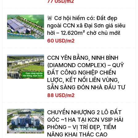
77 USD/m2
🚨 Cơ hội hiếm có: Đất đẹp
ngoài CCN xã Đại Sơn giá siêu
hời – 12.620m² chờ chủ mới!
60 USD/m2
CCN YÊN BẰNG, NINH BÌNH
(DIAMOND COMPLEX) – QUỸ
ĐẤT CÔNG NGHIỆP CHIẾN
LƯỢC, KẾT NỐI LIÊN VÙNG,
SẴN SÀNG ĐÓN NHÀ ĐẦU TƯ
88 USD/m2
CHUYỂN NHƯỢNG 2 LÔ ĐẤT
GÓC ~1 HA TẠI KCN VSIP HẢI
PHÒNG – VỊ TRÍ ĐẸP, TIỀM
NĂNG KHAI THÁC CAO