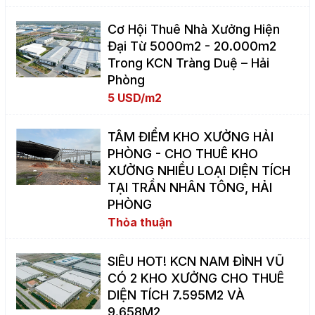
Cơ Hội Thuê Nhà Xưởng Hiện
Đại Từ 5000m2 - 20.000m2
Trong KCN Tràng Duệ – Hải
Phòng
5 USD/m2
TÂM ĐIỂM KHO XƯỞNG HẢI
PHÒNG - CHO THUÊ KHO
XƯỞNG NHIỀU LOẠI DIỆN TÍCH
TẠI TRẦN NHÂN TÔNG, HẢI
PHÒNG
Thỏa thuận
SIÊU HOT! KCN NAM ĐÌNH VŨ
CÓ 2 KHO XƯỞNG CHO THUÊ
DIỆN TÍCH 7.595M2 VÀ
9.658M2