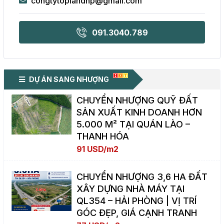
congtytoplandhp@gmail.com
091.3040.789
DỰ ÁN SANG NHƯỢNG
CHUYỂN NHƯỢNG QUỸ ĐẤT
SẢN XUẤT KINH DOANH HƠN
5.000 M² TẠI QUÁN LÀO –
THANH HÓA
91 USD/m2
CHUYỂN NHƯỢNG 3,6 HA ĐẤT
XÂY DỰNG NHÀ MÁY TẠI
QL354 – HẢI PHÒNG | VỊ TRÍ
GÓC ĐẸP, GIÁ CẠNH TRANH