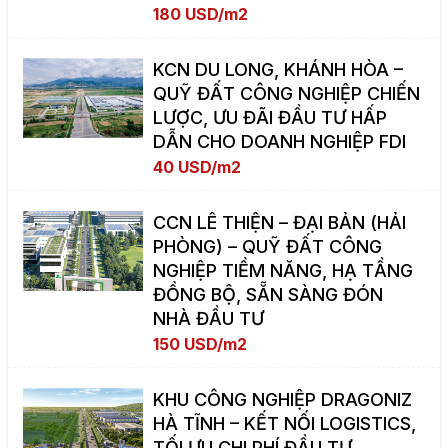
180 USD/m2
KCN DU LONG, KHÁNH HÒA –
QUỸ ĐẤT CÔNG NGHIỆP CHIẾN
LƯỢC, ƯU ĐÃI ĐẦU TƯ HẤP
DẪN CHO DOANH NGHIỆP FDI
40 USD/m2
CCN LÊ THIỆN – ĐẠI BẢN (HẢI
PHÒNG) – QUỸ ĐẤT CÔNG
NGHIỆP TIỀM NĂNG, HẠ TẦNG
ĐỒNG BỘ, SẴN SÀNG ĐÓN
NHÀ ĐẦU TƯ
150 USD/m2
KHU CÔNG NGHIỆP DRAGONIZ
HÀ TĨNH – KẾT NỐI LOGISTICS,
TỐI ƯU CHI PHÍ ĐẦU TƯ