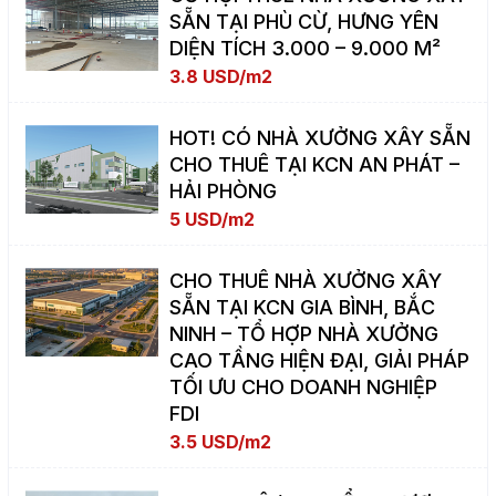
SẴN TẠI PHÙ CỪ, HƯNG YÊN
DIỆN TÍCH 3.000 – 9.000 M²
3.8 USD/m2
HOT! CÓ NHÀ XƯỞNG XÂY SẴN
CHO THUÊ TẠI KCN AN PHÁT –
HẢI PHÒNG
5 USD/m2
CHO THUÊ NHÀ XƯỞNG XÂY
SẴN TẠI KCN GIA BÌNH, BẮC
NINH – TỔ HỢP NHÀ XƯỞNG
CAO TẦNG HIỆN ĐẠI, GIẢI PHÁP
TỐI ƯU CHO DOANH NGHIỆP
FDI
3.5 USD/m2