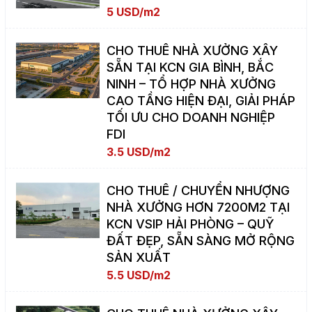
5 USD/m2
CHO THUÊ NHÀ XƯỞNG XÂY
SẴN TẠI KCN GIA BÌNH, BẮC
NINH – TỔ HỢP NHÀ XƯỞNG
CAO TẦNG HIỆN ĐẠI, GIẢI PHÁP
TỐI ƯU CHO DOANH NGHIỆP
FDI
3.5 USD/m2
CHO THUÊ / CHUYỂN NHƯỢNG
NHÀ XƯỞNG HƠN 7200M2 TẠI
KCN VSIP HẢI PHÒNG – QUỸ
ĐẤT ĐẸP, SẴN SÀNG MỞ RỘNG
SẢN XUẤT
5.5 USD/m2