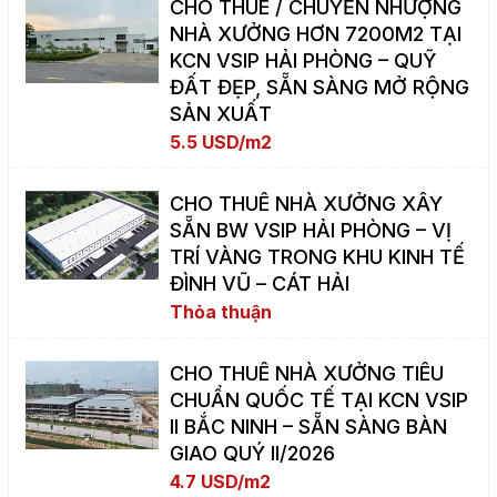
CHO THUÊ / CHUYỂN NHƯỢNG
NHÀ XƯỞNG HƠN 7200M2 TẠI
KCN VSIP HẢI PHÒNG – QUỸ
ĐẤT ĐẸP, SẴN SÀNG MỞ RỘNG
SẢN XUẤT
5.5 USD/m2
CHO THUÊ NHÀ XƯỞNG XÂY
SẴN BW VSIP HẢI PHÒNG – VỊ
TRÍ VÀNG TRONG KHU KINH TẾ
ĐÌNH VŨ – CÁT HẢI
Thỏa thuận
CHO THUÊ NHÀ XƯỞNG TIÊU
CHUẨN QUỐC TẾ TẠI KCN VSIP
II BẮC NINH – SẴN SÀNG BÀN
GIAO QUÝ II/2026
4.7 USD/m2