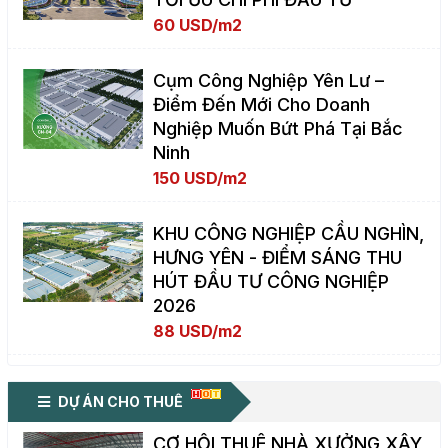
60 USD/m2
Cụm Công Nghiệp Yên Lư –
Điểm Đến Mới Cho Doanh
Nghiệp Muốn Bứt Phá Tại Bắc
Ninh
150 USD/m2
KHU CÔNG NGHIỆP CẦU NGHÌN,
HƯNG YÊN - ĐIỂM SÁNG THU
HÚT ĐẦU TƯ CÔNG NGHIỆP
2026
88 USD/m2
DỰ ÁN CHO THUÊ
CƠ HỘI THUÊ NHÀ XƯỞNG XÂY